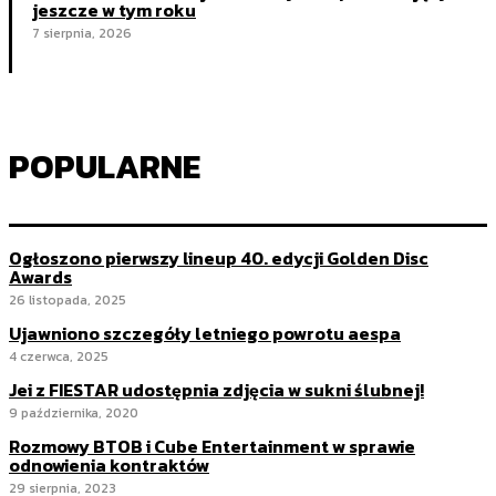
jeszcze w tym roku
7 sierpnia, 2026
POPULARNE
Ogłoszono pierwszy lineup 40. edycji Golden Disc
Awards
26 listopada, 2025
Ujawniono szczegóły letniego powrotu aespa
4 czerwca, 2025
Jei z FIESTAR udostępnia zdjęcia w sukni ślubnej!
9 października, 2020
Rozmowy BTOB i Cube Entertainment w sprawie
odnowienia kontraktów
29 sierpnia, 2023