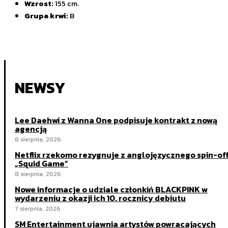
Wzrost:
155 cm.
Grupa krwi:
B
NEWSY
Lee Daehwi z Wanna One podpisuje kontrakt z nową
agencją
8 sierpnia, 2026
Netflix rzekomo rezygnuje z anglojęzycznego spin-of
„Squid Game”
8 sierpnia, 2026
Nowe informacje o udziale członkiń BLACKPINK w
wydarzeniu z okazji ich 10. rocznicy debiutu
7 sierpnia, 2026
SM Entertainment ujawnia artystów powracających