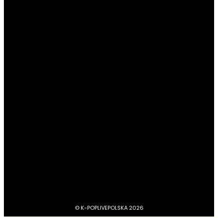
SM Entertainment ujawnia artystów
powracających jeszcze w tym roku
POPULARNE KATEGORIE
#Newsy
13189
#Profile
4045
#Boysbandy
3749
#Girlsbandy
2878
#MV, zapowiedzi, covery, dance practice
1734
#dramy, filmy, aktorzy
1212
BTS
1103
#Aktorzy
1063
© K-POPLIVEPOLSKA 2026