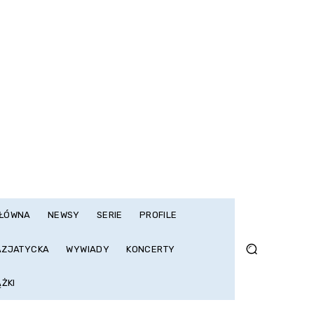
GŁÓWNA
NEWSY
SERIE
PROFILE
AZJATYCKA
WYWIADY
KONCERTY
ĄŻKI