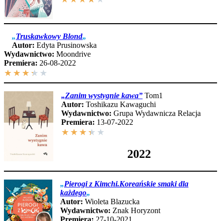
„
Truskawkowy Blond
„
Autor:
Edyta Prusinowska
Wydawnictwo:
Moondrive
Premiera:
26-08-2022
★
★
★
★
★
„Zanim wystygnie kawa”
Tom1
Autor:
Toshikazu Kawaguchi
Wydawnictwo:
Grupa Wydawnicza Relacja
Premiera:
13-07-2022
★
★
★
★
★
2022
„
Pierogi z Kimchi.Koreańskie smaki dla
każdego
„
Autor:
Wioleta Blazucka
Wydawnictwo:
Znak Horyzont
Premiera:
27-10-2021