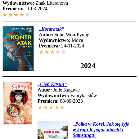
Wydawnictwo:
Znak Literanova
Premiera:
11-03-2024
★
★
★
★
★
„Kontrat
ak”
Autor:
Sohn Won-Pyung
Wydawnictwo:
Mova
Premiera:
24-01-2024
★
★
★
★
★
2024
„
Cień Kitsun”
Autor:
Julie Kagawe
Wydawnictwo:
Fabryka słów
Premiera:
08-09-2023
★
★
★
★
★
„
Polka w Korei. Jak się żyje
w kraju K-popu, kimchi i
Samsunga”