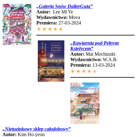
„Galeria Snów DallerGuta”
Autor:
Lee Mi Ye
Wydawnictwo:
Mova
Premiera:
27-03-2024
★
★
★
★
★
„Kawiarnia pod Pełnym
Księżycem”
Autor:
Mai Mochizuki
Wydawnictwo:
W.A.B.
Premiera:
13-03-2024
★
★
★
★
★
„Nietuzinkowy sklep całodobowy”
Autor:
Kim Ho-yeon