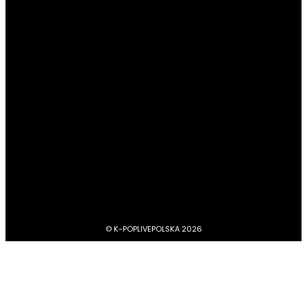
POPULARNE KATEGORIE
#Newsy
13178
#Profile
4045
#Boysbandy
3742
#Girlsbandy
2874
#MV, zapowiedzi, covery, dance practice
1734
#dramy, filmy, aktorzy
1211
BTS
1103
#Aktorzy
1063
© K-POPLIVEPOLSKA 2026