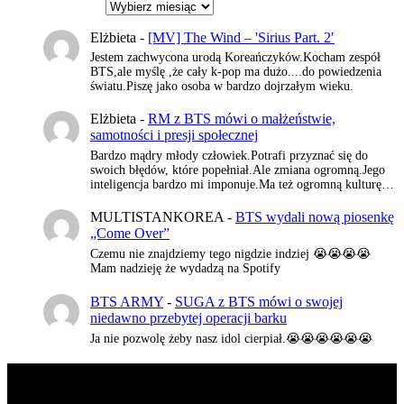
Elżbieta
-
[MV] The Wind – 'Sirius Part. 2′
Jestem zachwycona urodą Koreańczyków.Kocham zespół
BTS,ale myślę ,że cały k-pop ma dużo....do powiedzenia
światu.Piszę jako osoba w bardzo dojrzałym wieku.
Elżbieta
-
RM z BTS mówi o małżeństwie,
samotności i presji społecznej
Bardzo mądry młody człowiek.Potrafi przyznać się do
swoich błędów, które popełniał.Ale zmiana ogromną.Jego
inteligencja bardzo mi imponuje.Ma też ogromną kulturę…
MULTISTANKOREA
-
BTS wydali nową piosenkę
„Come Over”
Czemu nie znajdziemy tego nigdzie indziej 😭😭😭😭
Mam nadzieję że wydadzą na Spotify
BTS ARMY
-
SUGA z BTS mówi o swojej
niedawno przebytej operacji barku
Ja nie pozwolę żeby nasz idol cierpiał.😭😭😭😭😭😭