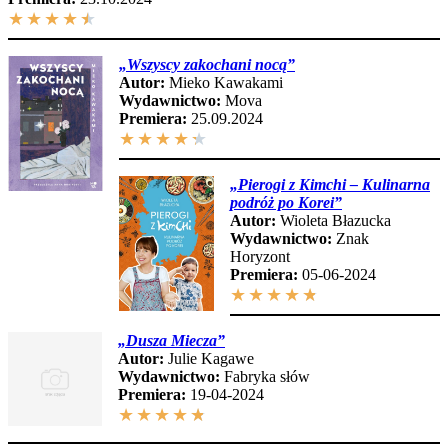
★
★
★
★
★
„
Wszyscy zakochani nocą
”
Autor:
Mieko Kawakami
Wydawnictwo:
Mova
Premiera:
25.09.2024
★
★
★
★
★
„Pierogi z Kimchi – Kulinarna
podróż po Korei”
Autor:
Wioleta Błazucka
Wydawnictwo:
Znak
Horyzont
Premiera:
05-06-2024
★
★
★
★
★
„Dusza Miecza”
Autor:
Julie Kagawe
Wydawnictwo:
Fabryka słów
Premiera:
19-04-2024
★
★
★
★
★