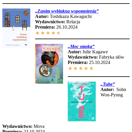
„
Zanim wyblakną wspomnienia
”
Autor:
Toshikazu Kawaguchi
Wydawnictwo:
Relacja
Premiera:
26.10.2024
★
★
★
★
★
„
Moc smoka
”
Autor:
Julie Kagawe
Wydawnictwo:
Fabryka słów
Premiera:
25.10.2024
★
★
★
★
★
„
Tube
”
Autor:
Sohn
Won-Pyung
Wydawnictwo:
Mova
Premiera:
23.10.2024