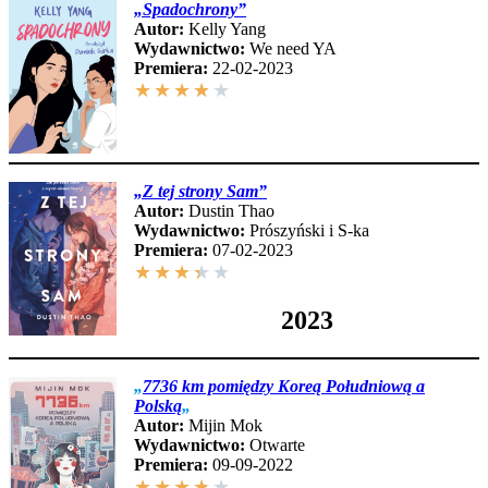
„Spadochrony”
Autor:
Kelly Yang
Wydawnictwo:
We need YA
Premiera:
22-02-2023
★
★
★
★
★
„Z tej strony Sam”
Autor:
Dustin Thao
Wydawnictwo:
Prószyński i S-ka
Premiera:
07-02-2023
★
★
★
★
★
2023
„
7736 km pomiędzy Koreą Południową a
Polską
„
Autor:
Mijin Mok
Wydawnictwo:
Otwarte
Premiera:
09-09-2022
★
★
★
★
★