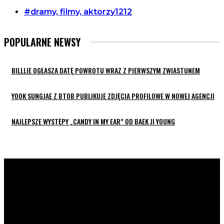
#dramy, filmy, aktorzy
1212
POPULARNE NEWSY
BILLLIE OGŁASZA DATĘ POWROTU WRAZ Z PIERWSZYM ZWIASTUNEM
YOOK SUNGJAE Z BTOB PUBLIKUJE ZDJĘCIA PROFILOWE W NOWEJ AGENCJI
NAJLEPSZE WYSTĘPY „CANDY IN MY EAR” OD BAEK JI YOUNG
K-POP LIVE POLSKA
to największa Polska strona z
wiadomościami ze świata koreańskiej muzyki oraz dram. Na
naszej stronie znajdziecie również wywiady z artystami z