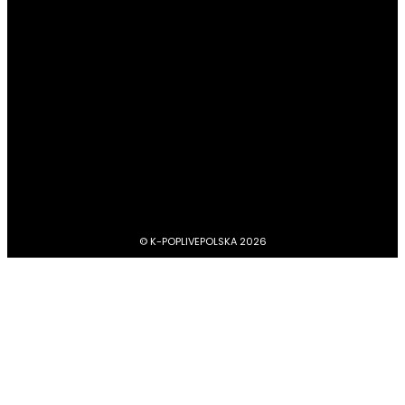
#Boysbandy
3749
#Girlsbandy
2878
#MV, zapowiedzi, covery, dance practice
1734
#dramy, filmy, aktorzy
1212
BTS
1103
#Aktorzy
1063
© K-POPLIVEPOLSKA 2026