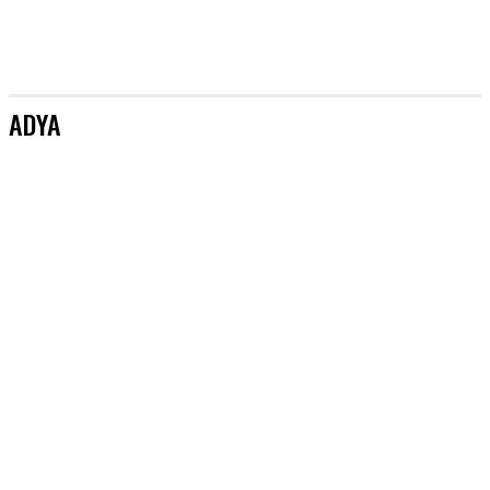
ADYA
[AKTUALIZACJE]
&TEAM
#AKTORZY
#AZJA BEZ TAJEMNIC
#BOYSBANDY