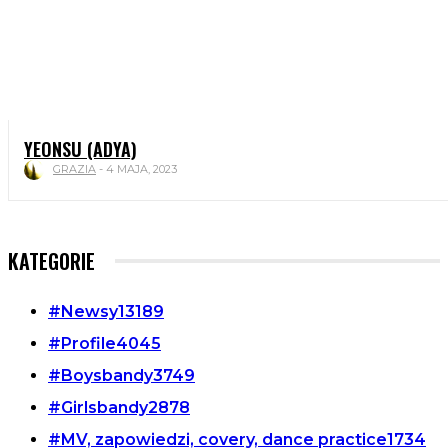
YEONSU (ADYA)
GRAZIA
-
4 MAJA, 2023
KATEGORIE
#Newsy
13189
#Profile
4045
#Boysbandy
3749
#Girlsbandy
2878
#MV, zapowiedzi, covery, dance practice
1734