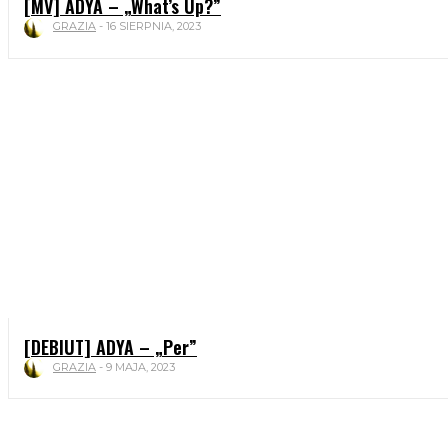
[MV] ADYA – „What’s Up?”
GRAZIA
-
16 SIERPNIA, 2023
[DEBIUT] ADYA – „Per”
GRAZIA
-
9 MAJA, 2023