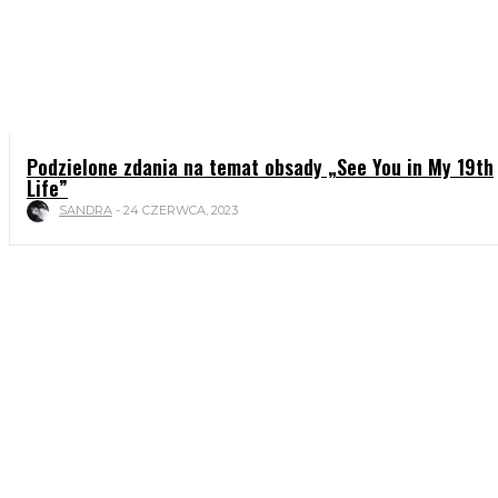
Podzielone zdania na temat obsady „See You in My 19th
Life”
SANDRA
-
24 CZERWCA, 2023