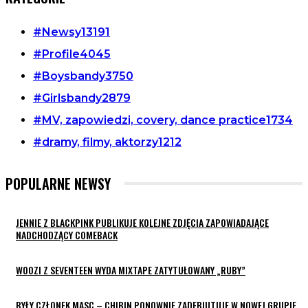
#Newsy
13191
#Profile
4045
#Boysbandy
3750
#Girlsbandy
2879
#MV, zapowiedzi, covery, dance practice
1734
#dramy, filmy, aktorzy
1212
POPULARNE NEWSY
JENNIE Z BLACKPINK PUBLIKUJE KOLEJNE ZDJĘCIA ZAPOWIADAJĄCE
NADCHODZĄCY COMEBACK
WOOZI Z SEVENTEEN WYDA MIXTAPE ZATYTUŁOWANY „RUBY”
BYŁY CZŁONEK MASC – CHIBIN PONOWNIE ZADEBIUTUJE W NOWEJ GRUPIE