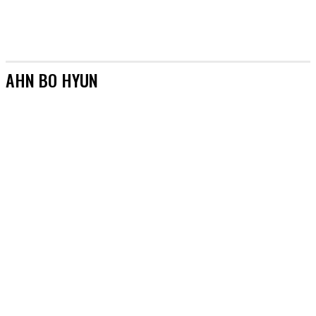
AHN BO HYUN
[AKTUALIZACJE]
&TEAM
#AKTORZY
#AZJA BEZ TAJEMNIC
#BOYSBANDY