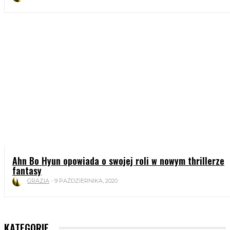
Ahn Bo Hyun opowiada o swojej roli w nowym thrillerze
fantasy
GRAZIA
-
9 PAŹDZIERNIKA, 2020
KATEGORIE