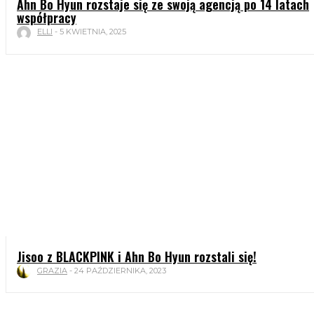
Ahn Bo Hyun rozstaje się ze swoją agencją po 14 latach
współpracy
ELLI
-
5 KWIETNIA, 2025
Jisoo z BLACKPINK i Ahn Bo Hyun rozstali się!
GRAZIA
-
24 PAŹDZIERNIKA, 2023