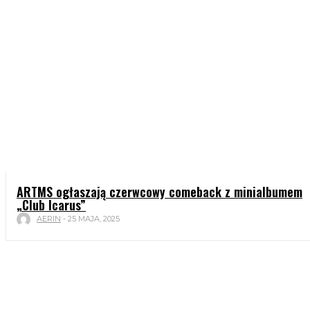
ARTMS ogłaszają czerwcowy comeback z minialbumem
„Club Icarus”
AERIN
-
25 MAJA, 2025