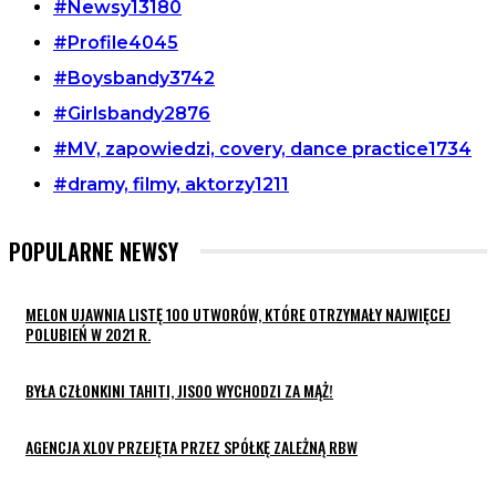
#Newsy
13180
#Profile
4045
#Boysbandy
3742
#Girlsbandy
2876
#MV, zapowiedzi, covery, dance practice
1734
#dramy, filmy, aktorzy
1211
POPULARNE NEWSY
MELON UJAWNIA LISTĘ 100 UTWORÓW, KTÓRE OTRZYMAŁY NAJWIĘCEJ
POLUBIEŃ W 2021 R.
BYŁA CZŁONKINI TAHITI, JISOO WYCHODZI ZA MĄŻ!
AGENCJA XLOV PRZEJĘTA PRZEZ SPÓŁKĘ ZALEŻNĄ RBW