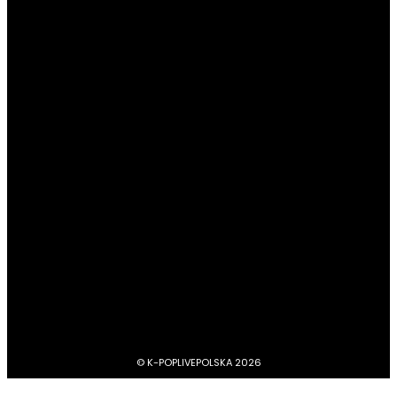
ślub
POPULARNE KATEGORIE
#Newsy
13180
#Profile
4045
#Boysbandy
3742
#Girlsbandy
2876
#MV, zapowiedzi, covery, dance practice
1734
#dramy, filmy, aktorzy
1211
BTS
1103
#Aktorzy
1063
© K-POPLIVEPOLSKA 2026