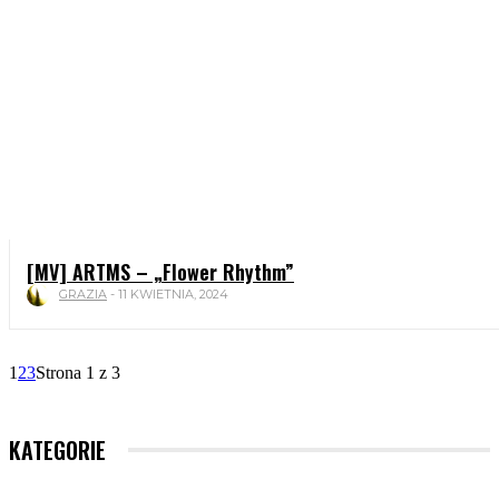
[MV] ARTMS – „Flower Rhythm”
GRAZIA
-
11 KWIETNIA, 2024
1
2
3
Strona 1 z 3
KATEGORIE