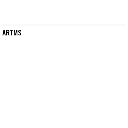
ARTMS
[AKTUALIZACJE]
&TEAM
#AKTORZY
#AZJA BEZ TAJEMNIC
#BOYSBANDY