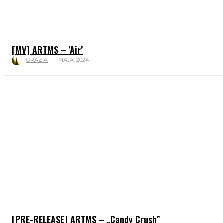
[MV] ARTMS – 'Air’
GRAZIA
-
11 MAJA, 2024
[PRE-RELEASE] ARTMS – „Candy Crush”