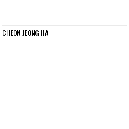
CHEON JEONG HA
[AKTUALIZACJE]
&TEAM
#AKTORZY
#AZJA BEZ TAJEMNIC
#BOYSBANDY