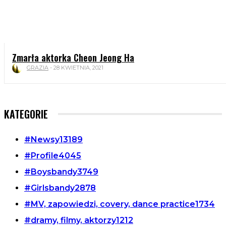
Zmarła aktorka Cheon Jeong Ha
GRAZIA
-
28 KWIETNIA, 2021
KATEGORIE
#Newsy
13189
#Profile
4045
#Boysbandy
3749
#Girlsbandy
2878
#MV, zapowiedzi, covery, dance practice
1734
#dramy, filmy, aktorzy
1212