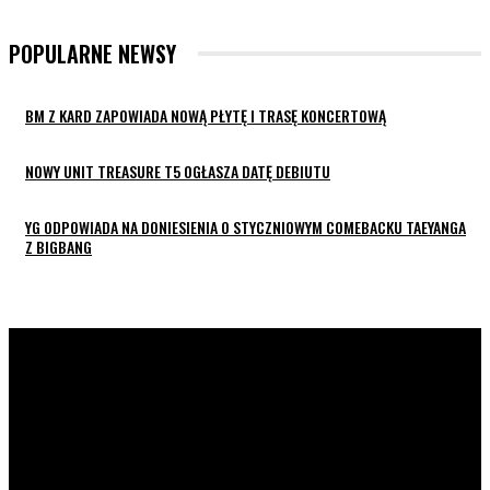
POPULARNE NEWSY
BM Z KARD ZAPOWIADA NOWĄ PŁYTĘ I TRASĘ KONCERTOWĄ
NOWY UNIT TREASURE T5 OGŁASZA DATĘ DEBIUTU
YG ODPOWIADA NA DONIESIENIA O STYCZNIOWYM COMEBACKU TAEYANGA
Z BIGBANG
K-POP LIVE POLSKA
to największa Polska strona z
wiadomościami ze świata koreańskiej muzyki oraz dram. Na
naszej stronie znajdziecie również wywiady z artystami z