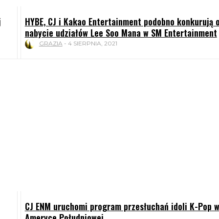
j
HYBE, CJ i Kakao Entertainment podobno konkurują 
nabycie udziałów Lee Soo Mana w SM Entertainment
GRAZIA
-
4 SIERPNIA, 2021
CJ ENM uruchomi program przesłuchań idoli K-Pop 
Ameryce Południowej