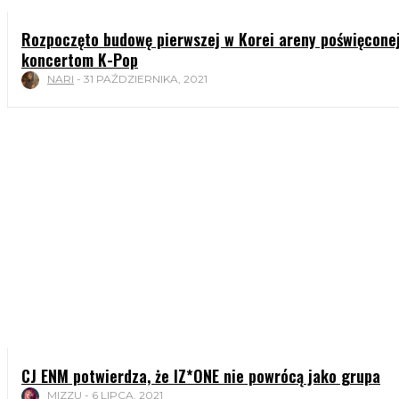
Rozpoczęto budowę pierwszej w Korei areny poświęcone
koncertom K-Pop
NARI
-
31 PAŹDZIERNIKA, 2021
CJ ENM potwierdza, że IZ*ONE nie powrócą jako grupa
MIZZU
-
6 LIPCA, 2021