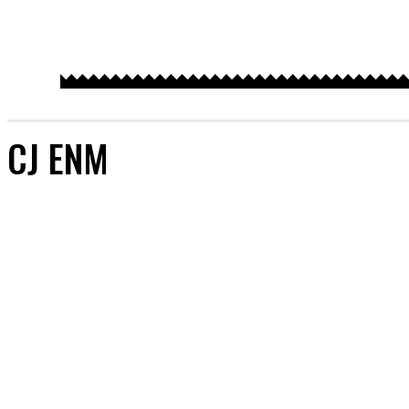
CJ ENM
[AKTUALIZACJE]
&TEAM
#AKTORZY
#AZJA BEZ TAJEMNIC
#BOYSBANDY