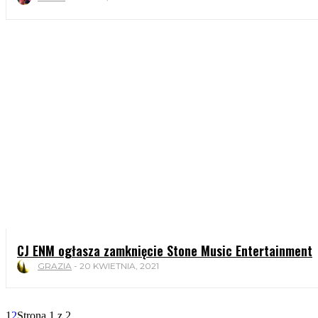
CJ ENM ogłasza zamknięcie Stone Music Entertainment
GRAZIA
-
20 KWIETNIA, 2021
1
2
Strona 1 z 2