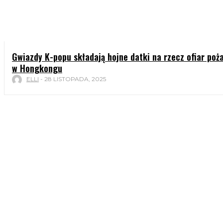
Gwiazdy K-popu składają hojne datki na rzecz ofiar poż
w Hongkongu
ELLI
-
28 LISTOPADA, 2025