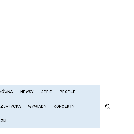
GŁÓWNA
NEWSY
SERIE
PROFILE
AZJATYCKA
WYWIADY
KONCERTY
ĄŻKI