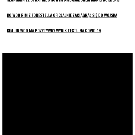
KO WOO RIM Z FORESTELLA OFICJALNIE ZACIĄGNĄŁ SIĘ DO WOJSKA
KIM JIN WOO MA POZYTYWNY WYNIK TESTU NA COVID-19
K-POP LIVE POLSKA
to największa Polska strona z
wiadomościami ze świata koreańskiej muzyki oraz dram. Na
naszej stronie znajdziecie również wywiady z artystami z
całej Azji. Prowadzimy profile zespołów, ich członków,
solistów i aktorów. Strona jest prowadzona przez fanów dla
fanów.
POPULARNE NEWSY