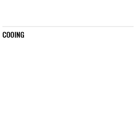
COOING
[AKTUALIZACJE]
&TEAM
#AKTORZY
#AZJA BEZ TAJEMNIC
#BOYSBANDY