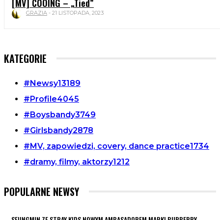
[MV] COOING – „Tied”
GRAZIA
-
21 LISTOPADA, 2023
KATEGORIE
#Newsy
13189
#Profile
4045
#Boysbandy
3749
#Girlsbandy
2878
#MV, zapowiedzi, covery, dance practice
1734
#dramy, filmy, aktorzy
1212
POPULARNE NEWSY
SEUNGMIN ZE STRAY KIDS NOWYM AMBASADOREM MARKI BURBERRY