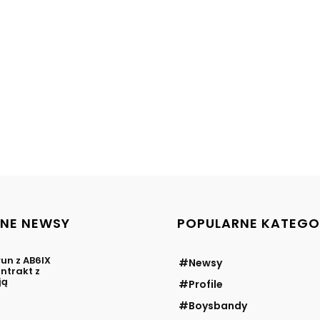
NE NEWSY
POPULARNE KATEGO
un z AB6IX
#Newsy
ntrakt z
ją
#Profile
#Boysbandy