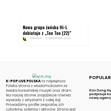
Nowa grupa żeńska Hi-L
debiutuje z „Too Too (22)”
GRAZIA
-
11 SIERPNIA, 2021
POPULAR
K-POP LIVE POLSKA
to największa
Polska strona z wiadomościami ze
świata koreańskiej muzyki oraz dram.
Kim Dong Hy
podpisuje ko
Na naszej stronie znajdziecie również
nową agenc
wywiady z artystami z całej Azji.
Prowadzimy profile zespołów, ich
członków, solistów i aktorów. Strona jest