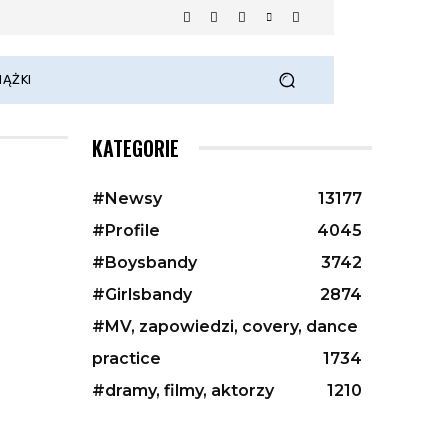
IĄŻKI
KATEGORIE
#Newsy
13177
#Profile
4045
#Boysbandy
3742
#Girlsbandy
2874
#MV, zapowiedzi, covery, dance
practice
1734
#dramy, filmy, aktorzy
1210