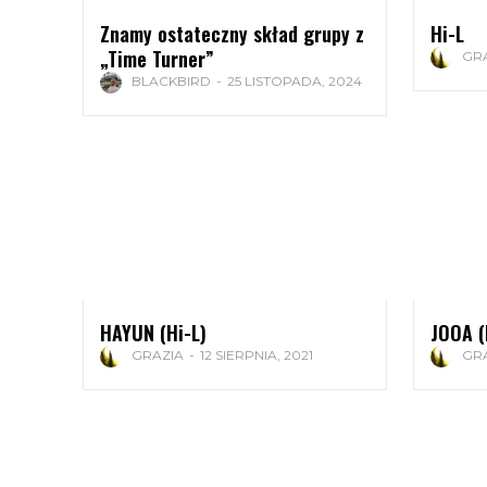
Znamy ostateczny skład grupy z
Hi-L
„Time Turner”
GR
BLACKBIRD
-
25 LISTOPADA, 2024
HAYUN (Hi-L)
JOOA (
GRAZIA
-
12 SIERPNIA, 2021
GR