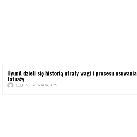
HyunA dzieli się historią utraty wagi i procesu usuwania
tatuaży
ELLI
-
5 LISTOPADA, 2025