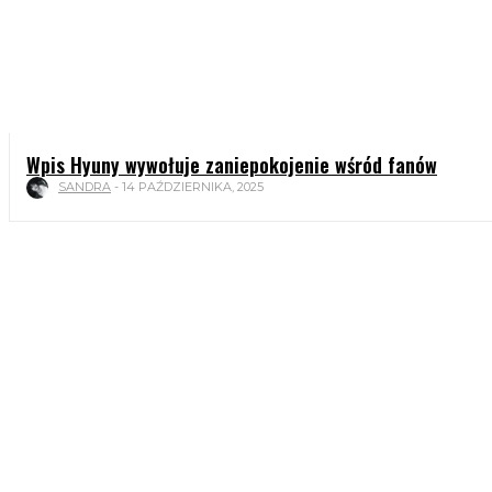
Wpis Hyuny wywołuje zaniepokojenie wśród fanów
SANDRA
-
14 PAŹDZIERNIKA, 2025