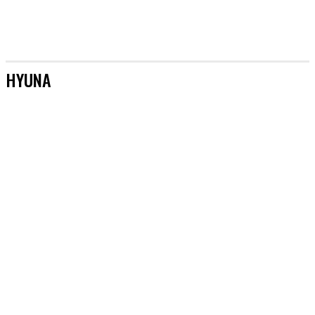
HYUNA
[AKTUALIZACJE]
&TEAM
#AKTORZY
#AZJA BEZ TAJEMNIC
#BOYSBANDY