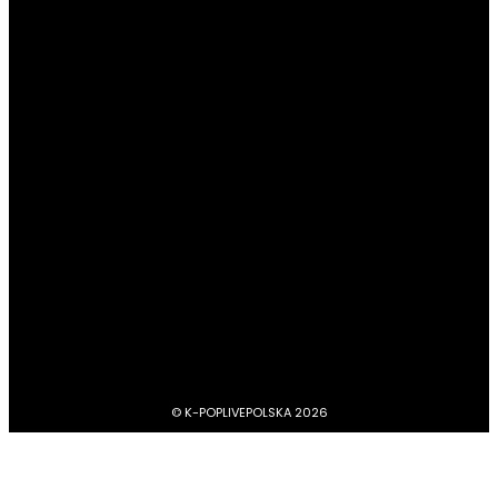
POPULARNE KATEGORIE
#Newsy
13189
#Profile
4045
#Boysbandy
3749
#Girlsbandy
2878
#MV, zapowiedzi, covery, dance practice
1734
#dramy, filmy, aktorzy
1212
BTS
1103
#Aktorzy
1063
© K-POPLIVEPOLSKA 2026