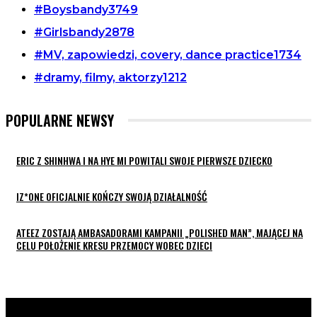
#Boysbandy
3749
#Girlsbandy
2878
#MV, zapowiedzi, covery, dance practice
1734
#dramy, filmy, aktorzy
1212
POPULARNE NEWSY
ERIC Z SHINHWA I NA HYE MI POWITALI SWOJE PIERWSZE DZIECKO
IZ*ONE OFICJALNIE KOŃCZY SWOJĄ DZIAŁALNOŚĆ
ATEEZ ZOSTAJĄ AMBASADORAMI KAMPANII „POLISHED MAN”, MAJĄCEJ NA
CELU POŁOŻENIE KRESU PRZEMOCY WOBEC DZIECI