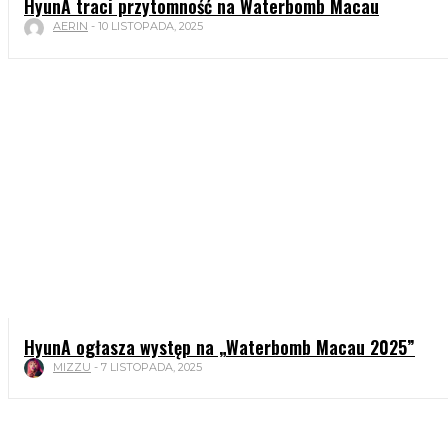
HyunA traci przytomność na Waterbomb Macau
AERIN
-
10 LISTOPADA, 2025
HyunA ogłasza występ na „Waterbomb Macau 2025”
MIZZU
-
7 LISTOPADA, 2025