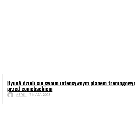
HyunA dzieli się swoim intensywnym planem treningowy
przed comebackiem
AERIN
-
7 MAJA, 2025