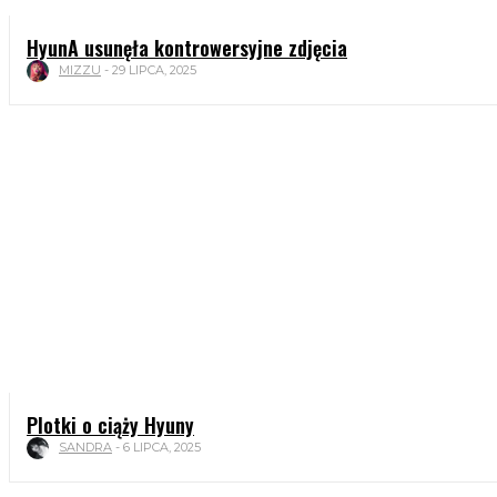
HyunA usunęła kontrowersyjne zdjęcia
MIZZU
-
29 LIPCA, 2025
Plotki o ciąży Hyuny
SANDRA
-
6 LIPCA, 2025