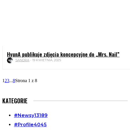
HyunA publikuje zdjęcia koncepcyjne do „Mrs. Nail”
SANDRA
-
19 KWIETNIA, 2025
1
2
3
...
8
Strona 1 z 8
KATEGORIE
#Newsy
13189
#Profile
4045