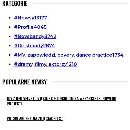
KATEGORIE
#Newsy
13177
#Profile
4045
#Boysbandy
3742
#Girlsbandy
2874
#MV, zapowiedzi, covery, dance practice
1734
#dramy, filmy, aktorzy
1210
POPULARNE NEWSY
JOY Z RED VELVET DZIĘKUJE CZŁONKINIOM ZA WSPARCIE JEJ NOWEGO
PROJEKTU
POLSKI AKCENT NA ZDJĘCIACH TXT