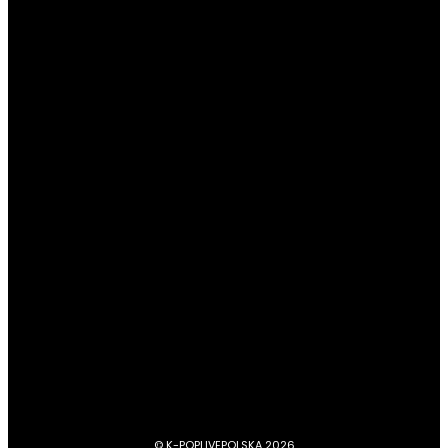
BOYNEXTDOOR ogłaszają datę powrotu
POPULARNE KATEGORIE
#Newsy
13177
#Profile
4045
#Boysbandy
3742
#Girlsbandy
2874
#MV, zapowiedzi, covery, dance practice
1734
#dramy, filmy, aktorzy
1210
BTS
1103
#Aktorzy
1063
© K-POPLIVEPOLSKA 2026