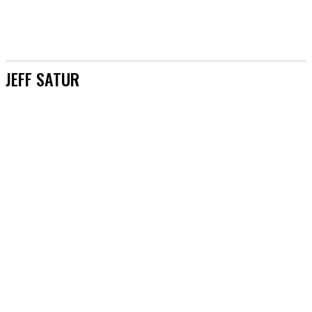
JEFF SATUR
[AKTUALIZACJE]
&TEAM
#AKTORZY
#AZJA BEZ TAJEMNIC
#BOYSBANDY