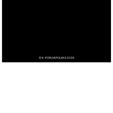
#Girlsbandy
2874
#MV, zapowiedzi, covery, dance practice
1734
#dramy, filmy, aktorzy
1210
BTS
1103
#Aktorzy
1063
© K-POPLIVEPOLSKA 2026