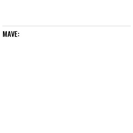
MAVE:
[AKTUALIZACJE]
&TEAM
#AKTORZY
#AZJA BEZ TAJEMNIC
#BOYSBANDY