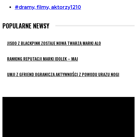
#dramy, filmy, aktorzy
1210
POPULARNE NEWSY
JISOO Z BLACKPINK ZOSTAJE NOWĄ TWARZĄ MARKI ALO
RANKING REPUTACJI MARKI IDOLEK – MAJ
UMJI Z GFRIEND OGRANICZA AKTYWNOŚCI Z POWODU URAZU NOGI
K-POP LIVE POLSKA
to największa Polska strona z
wiadomościami ze świata koreańskiej muzyki oraz dram. Na
naszej stronie znajdziecie również wywiady z artystami z