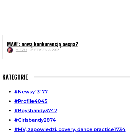
MAVE: nową konkurencją aespa?
MIZZU
-
26 STYCZNIA, 2023
KATEGORIE
#Newsy
13177
#Profile
4045
#Boysbandy
3742
#Girlsbandy
2874
#MV, zapowiedzi, covery, dance practice
1734