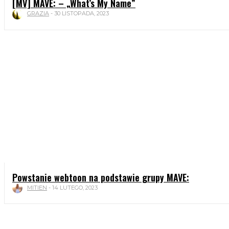
[MV] MAVE: – „What’s My Name”
GRAZIA
-
30 LISTOPADA, 2023
Powstanie webtoon na podstawie grupy MAVE:
MITIEN
-
14 LUTEGO, 2023