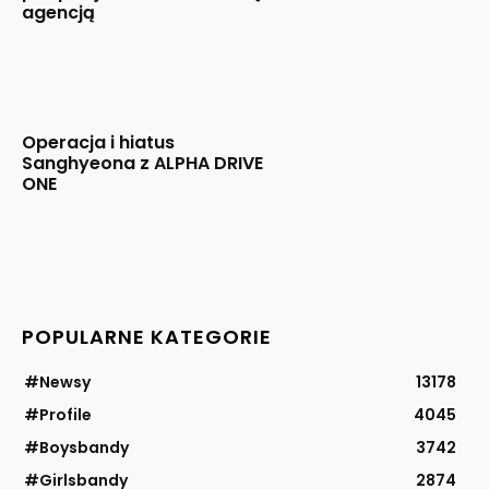
agencją
Operacja i hiatus
Sanghyeona z ALPHA DRIVE
ONE
POPULARNE KATEGORIE
#Newsy
13178
#Profile
4045
#Boysbandy
3742
#Girlsbandy
2874