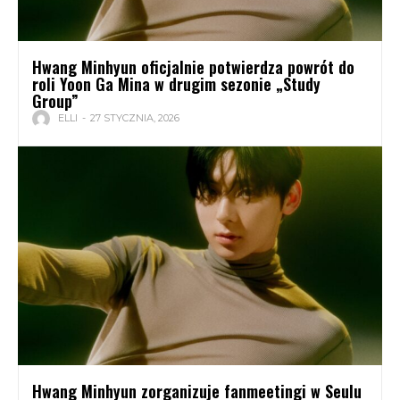
Hwang Minhyun oficjalnie potwierdza powrót do
roli Yoon Ga Mina w drugim sezonie „Study
Group”
ELLI
-
27 STYCZNIA, 2026
Hwang Minhyun zorganizuje fanmeetingi w Seulu