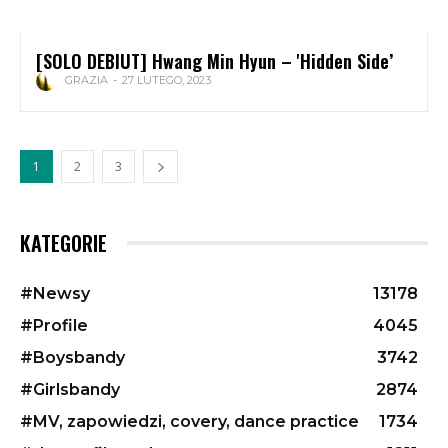
[SOLO DEBIUT] Hwang Min Hyun – 'Hidden Side’
GRAZIA
-
27 LUTEGO, 2023
1
2
3
KATEGORIE
#Newsy
13178
#Profile
4045
#Boysbandy
3742
#Girlsbandy
2874
#MV, zapowiedzi, covery, dance practice
1734