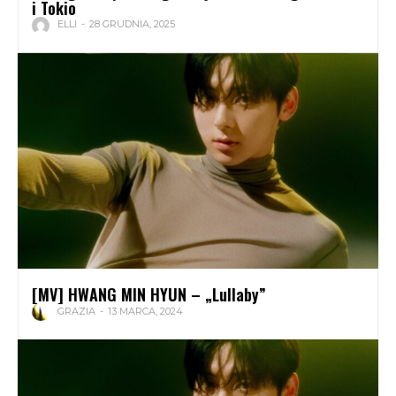
i Tokio
ELLI
-
28 GRUDNIA, 2025
[MV] HWANG MIN HYUN – „Lullaby”
GRAZIA
-
13 MARCA, 2024