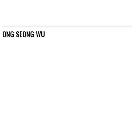
ONG SEONG WU
[AKTUALIZACJE]
&TEAM
#AKTORZY
#AZJA BEZ TAJEMNIC
#BOYSBANDY