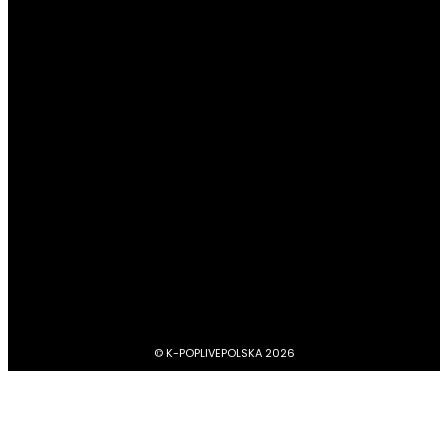
POPULARNE KATEGORIE
#Newsy
13187
#Profile
4045
#Boysbandy
3748
#Girlsbandy
2878
#MV, zapowiedzi, covery, dance practice
1734
#dramy, filmy, aktorzy
1211
BTS
1103
#Aktorzy
1063
© K-POPLIVEPOLSKA 2026