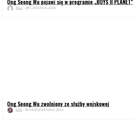
Ong Seong Wu pojawi się w programie „BOYS II PLANET”
ELLI
-
28 CZERWCA, 2025
Ong Seong Wu zwolniony ze służby wojskowej
MIA
-
16 PAŹDZIERNIKA, 2024