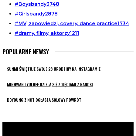
#Boysbandy
3748
#Girlsbandy
2878
#MV, zapowiedzi, covery, dance practice
1734
#dramy, filmy, aktorzy
1211
POPULARNE NEWSY
SUNMI ŚWIĘTUJE SWOJE 28 URODZINY NA INSTAGRAMIE
MINHWAN I YULHEE DZIELĄ SIĘ ZDJĘCIAMI Z RANDKI
DOYOUNG Z NCT OGŁASZA SOLOWY POWRÓT