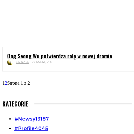
Ong Seong Wu potwierdza rolę w nowej dramie
GRAZIA
-
27 MAJA, 2021
1
2
Strona 1 z 2
KATEGORIE
#Newsy
13187
#Profile
4045