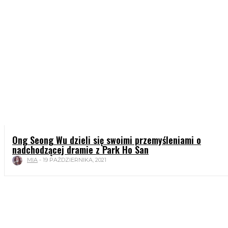
Ong Seong Wu dzieli się swoimi przemyśleniami o
nadchodzącej dramie z Park Ho San
MIA
-
19 PAŹDZIERNIKA, 2021