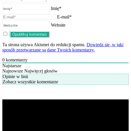
Imię*
E-mail*
Website
Ta strona używa Akismet do redukcji spamu.
Dowiedz się, w jaki
sposób przetwarzane są dane Twoich komentarzy.
0
komentarzy
Najstarsze
Najnowsze
Najwięcej głosów
Opinie w linii
Zobacz wszystkie komentarze
K-POP LIVE POLSKA
to największa Polska strona z