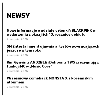
NEWSY
Nowe informacje o udziale członkiń BLACKPINK w
wydarzeniu z okazji ich 10. rocznicy debiutu
7 sierpnia, 2026
SM Entertainment ujawnia artystów powracających
jeszcze w tym roku
7 sierpnia, 2026
Kim Gyuvin z AND2BLE i Dohoon z TWS zrezygnują z
funkcji MC w „Music Core”
7 sierpnia, 2026
Wrześniowy comeback MONSTA X z koreańskim
albumem
7 sierpnia, 2026