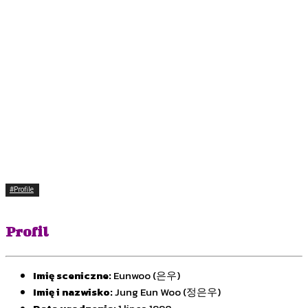
#Profile
Profil
Imię sceniczne:
Eunwoo (은우)
Imię i nazwisko:
Jung Eun Woo (정은우)