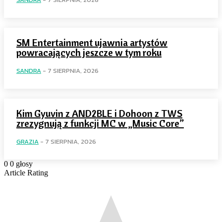
SM Entertainment ujawnia artystów
powracających jeszcze w tym roku
SANDRA
-
7 SIERPNIA, 2026
Kim Gyuvin z AND2BLE i Dohoon z TWS
zrezygnują z funkcji MC w „Music Core”
GRAZIA
-
7 SIERPNIA, 2026
0
0
głosy
Article Rating