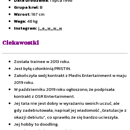
Data urodzenia:
1 lipca 1998
Grupa krwi:
B
Wzrost:
167 cm
Waga:
48 kg
Instagram:
j_e_w_w_w
Ciekawostki
Została trainee w 2013 roku.
Jest byłą członkinią PRISTIN.
Zakończyła swój kontrakt z Pledis Entertainment w maju
2019 roku.
W październiku 2019 roku ogłoszono, że podpisała
kontrakt z OSR Entertainment.
Jej tata nie jest dobry w wyrażaniu swoich uczuć, ale
gdy zadebiutowała, napisał jej wiadomość „Gratulacje z
okazji debiutu”, co sprawiło, że się bardzo ucieszyła.
Jej hobby to doodling.