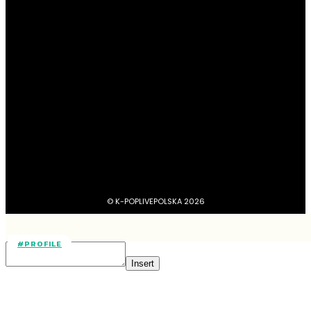
#Profile
4045
#Boysbandy
3748
#Girlsbandy
2878
#MV, zapowiedzi, covery, dance practice
1734
#dramy, filmy, aktorzy
1211
BTS
1103
#Aktorzy
1063
© K-POPLIVEPOLSKA 2026
#PROFILE
Insert