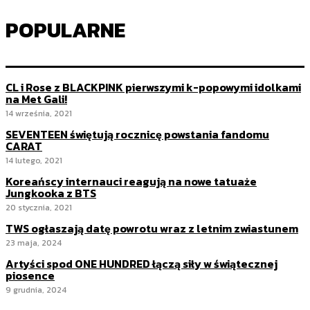
POPULARNE
CL i Rose z BLACKPINK pierwszymi k-popowymi idolkami
na Met Gali!
14 września, 2021
SEVENTEEN świętują rocznicę powstania fandomu
CARAT
14 lutego, 2021
Koreańscy internauci reagują na nowe tatuaże
Jungkooka z BTS
20 stycznia, 2021
TWS ogłaszają datę powrotu wraz z letnim zwiastunem
23 maja, 2024
Artyści spod ONE HUNDRED łączą siły w świątecznej
piosence
9 grudnia, 2024