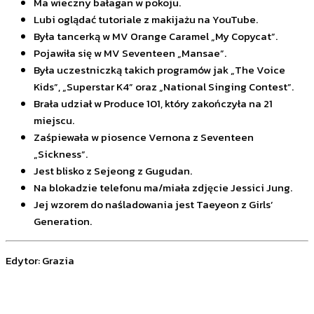
Ma wieczny bałagan w pokoju.
Lubi oglądać tutoriale z makijażu na YouTube.
Była tancerką w MV Orange Caramel „My Copycat”.
Pojawiła się w MV Seventeen „Mansae”.
Była uczestniczką takich programów jak „The Voice
Kids”, „Superstar K4” oraz „National Singing Contest”.
Brała udział w Produce 101, który zakończyła na 21
miejscu.
Zaśpiewała w piosence Vernona z Seventeen
„Sickness”.
Jest blisko z Sejeong z Gugudan.
Na blokadzie telefonu ma/miała zdjęcie Jessici Jung.
Jej wzorem do naśladowania jest Taeyeon z Girls’
Generation.
Edytor: Grazia