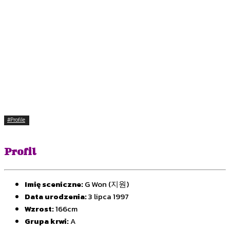
#Profile
Profil
Imię sceniczne:
G Won (지원)
Data urodzenia:
3 lipca 1997
Wzrost:
166cm
Grupa krwi:
A