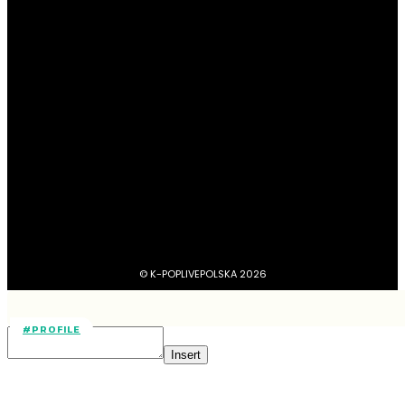
#Newsy
13180
#Profile
4045
#Boysbandy
3742
#Girlsbandy
2876
#MV, zapowiedzi, covery, dance practice
1734
#dramy, filmy, aktorzy
1211
BTS
1103
#Aktorzy
1063
© K-POPLIVEPOLSKA 2026
#PROFILE
Insert