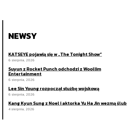
NEWSY
KATSEYE pojawią się w „The Tonight Show”
6 sierpnia, 2026
Suyun z Rocket Punch odchodzi z Woollim
Entertainment
6 sierpnia, 2026
Lee Sin Young rozpoczął służbę wojskową
6 sierpnia, 2026
Kang Kyun Sung z Noel i aktorka Yu Ha Jin wezmą ślub
4 sierpnia, 2026