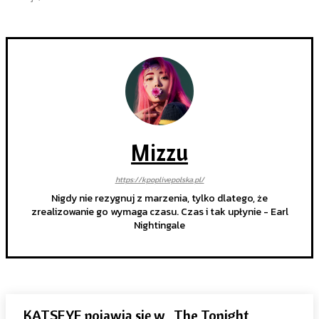
Mizzu
https://kpoplivepolska.pl/
Nigdy nie rezygnuj z marzenia, tylko dlatego, że
zrealizowanie go wymaga czasu. Czas i tak upłynie - Earl
Nightingale
KATSEYE pojawią się w „The Tonight