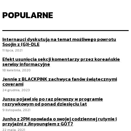
POPULARNE
Internauci dyskutują na temat możliwego powrotu
Soojin z (G)I-DLE
11 lipca, 2021
Efekt usunięcia sekcji komentarzy przez koreańskie
serwisy informacyjne
18 kwietnia, 2020
Jennie z BLACKPINK zachwyca fanów świątecznymi
coverami
24 grudnia, 2023
Junsu pojawi się po raz pierwszy w programie
rozrywkowym od ponad dziesięciu lat
9 listopada, 2021
Junho z 2PM opowiada o swojej codziennej rutynie i
przyjaźni z Jinyoungiem z GOT7
22 maja, 2021