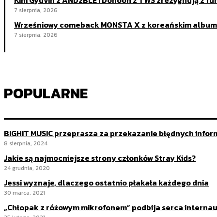
7 sierpnia, 2026
Wrześniowy comeback MONSTA X z koreańskim albu
7 sierpnia, 2026
POPULARNE
BIGHIT MUSIC przeprasza za przekazanie błędnych inform
8 sierpnia, 2024
Jakie są najmocniejsze strony członków Stray Kids?
24 grudnia, 2020
Jessi wyznaje, dlaczego ostatnio płakała każdego dnia
30 marca, 2021
„Chłopak z różowym mikrofonem” podbija serca interna