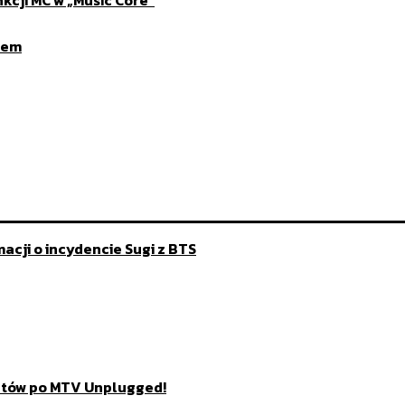
mem
acji o incydencie Sugi z BTS
utów po MTV Unplugged!