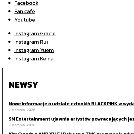
Facebook
Fan cafe
Youtube
Instagram Gracie
Instagram Rui
Instagram Yuem
Instagram Keina
NEWSY
Nowe informacje o udziale członkiń BLACKPINK w wydarz
7 sierpnia, 2026
SM Entertainment ujawnia artystów powracających je
7 sierpnia, 2026
Kim Gyuvin z AND2BLE i Dohoon z TWS zrezygnują z fun