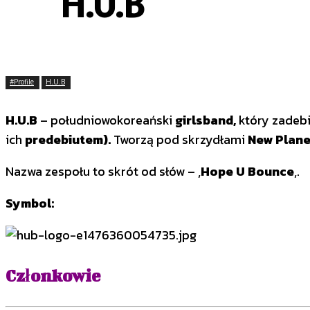
H.U.B
#Profile
H.U.B
H.U.B
– południowokoreański
girlsband,
który zadeb
ich
predebiutem).
Tworzą pod skrzydłami
New Plane
Nazwa zespołu to skrót od słów – ‚
Hope U Bounce
‚.
Symbol:
Członkowie