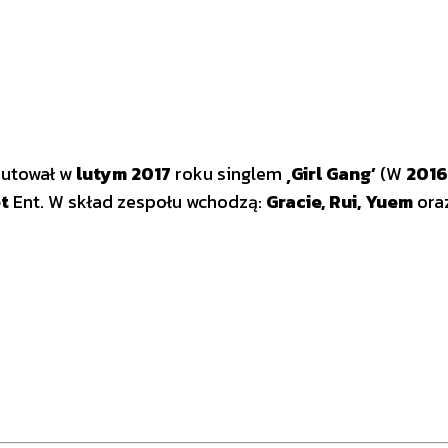
iutował w
lutym 2017
roku singlem
‚Girl Gang’
(W
2016
t
Ent. W skład zespołu wchodzą:
Gracie, Rui, Yuem
ora