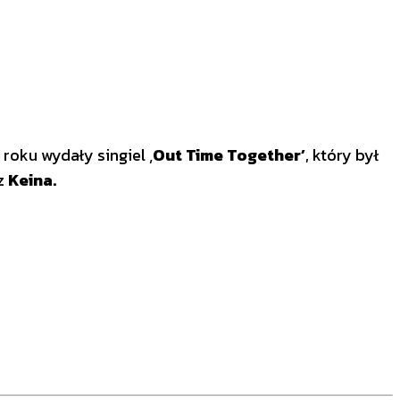
roku wydały singiel ‚
Out Time Together’
, który był
z
Keina.