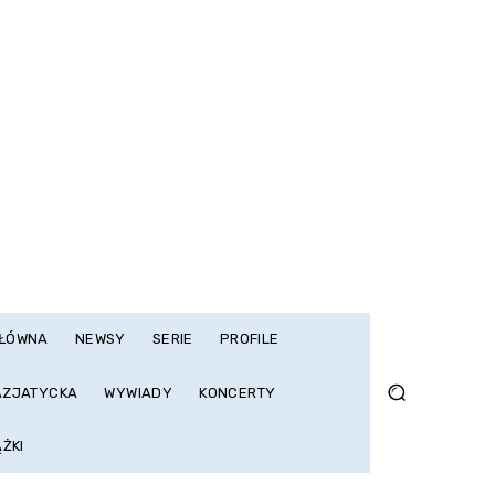
GŁÓWNA
NEWSY
SERIE
PROFILE
AZJATYCKA
WYWIADY
KONCERTY
ĄŻKI