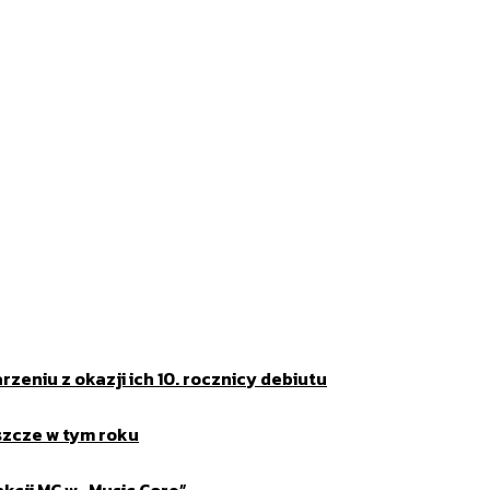
eniu z okazji ich 10. rocznicy debiutu
szcze w tym roku
kcji MC w „Music Core”