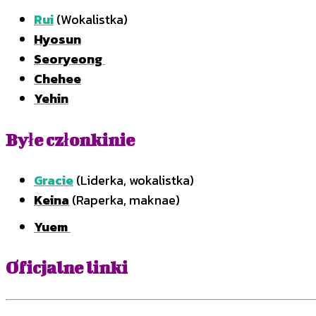
Rui
(Wokalistka)
Hyosun
Seoryeong
Chehee
Yehin
Byłe członkinie
Gracie
(Liderka, wokalistka)
Keina
(Raperka, maknae)
Yuem
Oficjalne linki