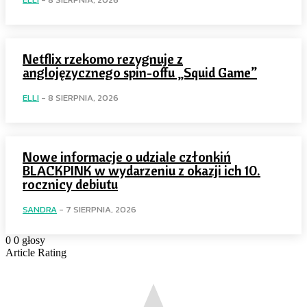
Netflix rzekomo rezygnuje z
anglojęzycznego spin-offu „Squid Game”
ELLI
-
8 SIERPNIA, 2026
Nowe informacje o udziale członkiń
BLACKPINK w wydarzeniu z okazji ich 10.
rocznicy debiutu
SANDRA
-
7 SIERPNIA, 2026
0
0
głosy
Article Rating