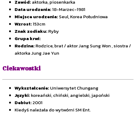
Zawód:
aktorka, piosenkarka
Data urodzenia:
18-Marzec-1981
Miejsce urodzenia:
Seul, Korea Południowa
Wzrost:
153cm
Znak zodiaku:
Ryby
Grupa krwi:
Rodzina:
Rodzice, brat / aktor Jang Sung Won , siostra /
aktorka Jung Jae Yun
Ciekawostki
Wykształcenie:
Uniwersytet Chungang
Języki:
koreański, chiński, angielski, japoński
Debiut:
2001
Kiedyś należała do wytwórni SM Ent.