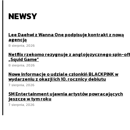
NEWSY
Lee Daehwi z Wanna One podpisuje kontrakt z nową
agencją
8 sierpnia, 2026
Netflix rzekomo rezygnuje z anglojęzycznego spin-of
„Squid Game”
8 sierpnia, 2026
Nowe informacje o udziale członkiń BLACKPINK w
wydarzeniu z okazji ich 10. rocznicy debiutu
7 sierpnia, 2026
SM Entertainment ujawnia artystów powracających
jeszcze w tym roku
7 sierpnia, 2026