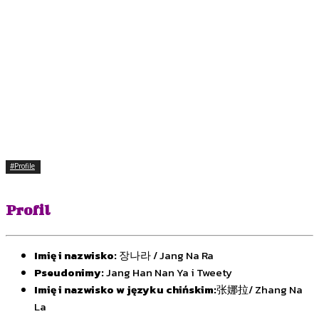
#Profile
Profil
Imię i nazwisko:
장나라 / Jang Na Ra
Pseudonimy:
Jang Han Nan Ya i Tweety
Imię i nazwisko w języku chińskim:
张娜拉/ Zhang Na
La