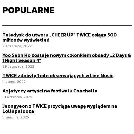
POPULARNE
Teledysk do utworu „CHEER UP” TWICE osiąga 500
milionów wyświetleń
28 czerwca, 2022
Yoo Seon Ho zostaje nowym członkiem obsady „2 Days &
1 Night Season 4”
29 listopada, 2022
TWICE zdobyły 1 mln obserwujących w Line Music
1 lutego, 2022
Azjatyccy artyści na festiwalu Coachella
18 września, 2025
Jeongyeon z TWICE przyciąga uwagę wyglądem na
Lollapalooza
5 sierpnia, 2025