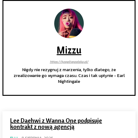
Mizzu
https://kpoplivepolska.pl/
Nigdy nie rezygnuj z marzenia, tylko dlatego, że
zrealizowanie go wymaga czasu. Czas i tak upłynie - Earl
Nightingale
Lee Daehwi z Wanna One podpisuje
kontrakt z nową agencją
ELLI
-
8 SIERPNIA, 2026