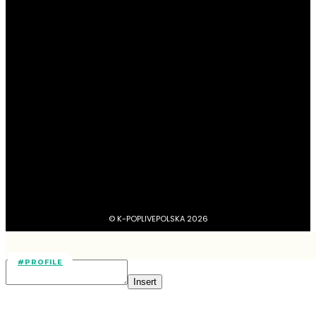
#Newsy
13189
#Profile
4045
#Boysbandy
3749
#Girlsbandy
2878
#MV, zapowiedzi, covery, dance practice
1734
#dramy, filmy, aktorzy
1212
BTS
1103
#Aktorzy
1063
© K-POPLIVEPOLSKA 2026
#PROFILE
Insert