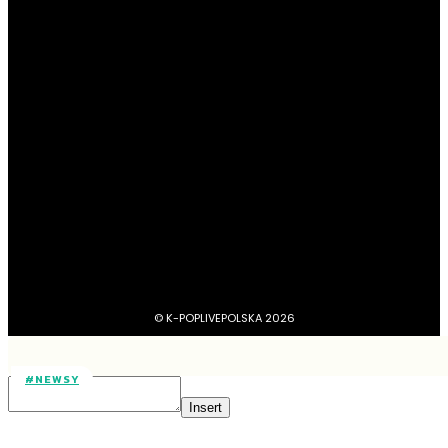
#Newsy
13180
#Profile
4045
#Boysbandy
3742
#Girlsbandy
2876
#MV, zapowiedzi, covery, dance practice
1734
#dramy, filmy, aktorzy
1211
BTS
1103
#Aktorzy
1063
© K-POPLIVEPOLSKA 2026
#NEWSY
Insert