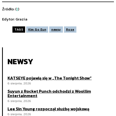
Źródło: (
1
)
Edytor: Grazia
TAGS
Kim Go Eun
newsy
Rose
NEWSY
KATSEYE pojawią się w „The Tonight Show”
6 sierpnia, 2026
Suyun z Rocket Punch odchodzi z Woollim
Entertainment
6 sierpnia, 2026
Lee Sin Young rozpoczął służbę wojskową
6 sierpnia, 2026