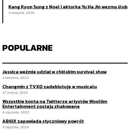
Kang Kyun Sung z Noel i aktorka Yu Ha Jin wezmą ślub
4 sierpnia, 2026
POPULARNE
Jessica weźmie udział w chińskim survival show
4 kwietnia, 2022
Changmin z TVXQ zadebiutuje w musicalu
27 marca, 2024
Wszystkie konta na Twitterze artystów Woollim
Entertainment zostają zhakowane
6 stycznia, 2022
AB6IX zapowiada styczniowy powrót
3 stycznia, 2024