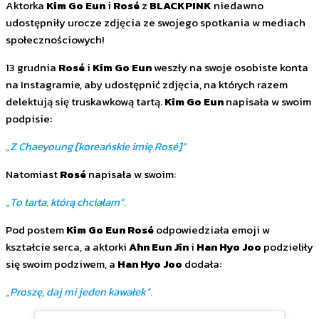
Aktorka
Kim Go Eun
i
Rosé
z
BLACKPINK
niedawno
udostępniły urocze zdjęcia ze swojego spotkania w mediach
społecznościowych!
13 grudnia
Rosé
i
Kim Go Eun
weszły na swoje osobiste konta
na Instagramie, aby udostępnić zdjęcia, na których razem
delektują się truskawkową tartą.
Kim Go Eun
napisała w swoim
podpisie:
„Z Chaeyoung [koreańskie imię Rosé]”
Natomiast
Rosé
napisała w swoim:
„To tarta, którą chciałam”.
Pod postem
Kim Go Eun
Rosé
odpowiedziała emoji w
kształcie serca, a aktorki
Ahn Eun
Jin
i
Han Hyo Joo
podzieliły
się swoim podziwem, a
Han Hyo Joo
dodała:
„Proszę, daj mi jeden kawałek”.