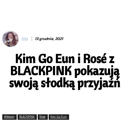
Mia
13 grudnia, 2021
Kim Go Eun i Rosé z
BLACKPINK pokazują
swoją słodką przyjaźń
#Newsy
BLACKPINK
Rose
Kim Go Eun