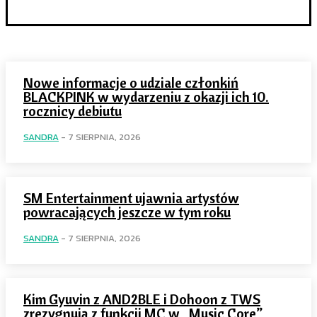
Nowe informacje o udziale członkiń
BLACKPINK w wydarzeniu z okazji ich 10.
rocznicy debiutu
SANDRA
-
7 SIERPNIA, 2026
SM Entertainment ujawnia artystów
powracających jeszcze w tym roku
SANDRA
-
7 SIERPNIA, 2026
Kim Gyuvin z AND2BLE i Dohoon z TWS
zrezygnują z funkcji MC w „Music Core”