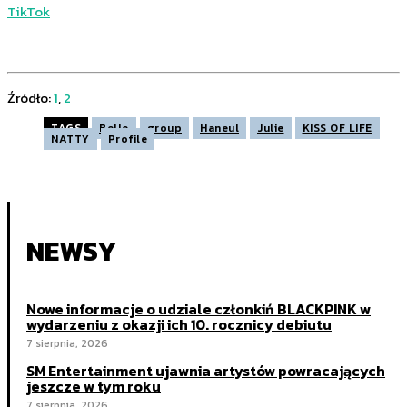
TikTok
.
Źródło:
1
,
2
TAGS
Belle
group
Haneul
Julie
KISS OF LIFE
NATTY
Profile
NEWSY
Nowe informacje o udziale członkiń BLACKPINK w
wydarzeniu z okazji ich 10. rocznicy debiutu
7 sierpnia, 2026
SM Entertainment ujawnia artystów powracających
jeszcze w tym roku
7 sierpnia, 2026