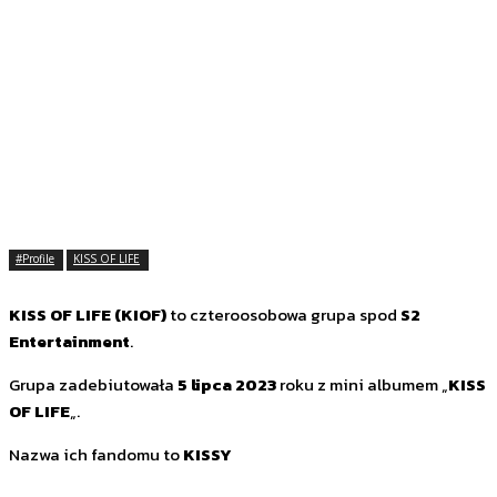
#Profile
KISS OF LIFE
KISS OF LIFE
(KIOF)
to czteroosobowa grupa spod
S2
Entertainment
.
Grupa zadebiutowała
5 lipca 2023
roku z mini albumem „
KISS
OF LIFE
„.
Nazwa ich fandomu to
KISSY