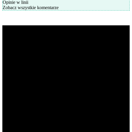
Opinie w linii
Zobacz wszystkie komentarze
K-POP LIVE POLSKA
to największa Polska strona z
wiadomościami ze świata koreańskiej muzyki oraz dram. Na
naszej stronie znajdziecie również wywiady z artystami z
całej Azji. Prowadzimy profile zespołów, ich członków,
solistów i aktorów. Strona jest prowadzona przez fanów dla
fanów.
POPULARNE NEWSY
SM Entertainment ujawnia artystów
powracających jeszcze w tym roku
Kim Gyuvin z AND2BLE i Dohoon z TWS zrezygnują z