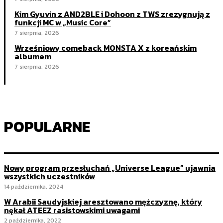
Kim Gyuvin z AND2BLE i Dohoon z TWS zrezygnują z
funkcji MC w „Music Core”
7 sierpnia, 2026
Wrześniowy comeback MONSTA X z koreańskim
albumem
7 sierpnia, 2026
POPULARNE
Nowy program przesłuchań „Universe League” ujawnia
wszystkich uczestników
14 października, 2024
W Arabii Saudyjskiej aresztowano mężczyznę, który
nękał ATEEZ rasistowskimi uwagami
2 października, 2022