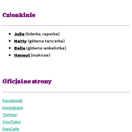
.
Członkinie
Julie
(liderka, raperka)
Natty
(główna tancerka)
Belle
(główna wokalistka)
Haneul
(maknae)
.
Oficjalne strony
Facebook
Instagram
Twitter
YouTube
FanCafe