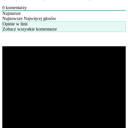
0
komentarzy
Najstarsze
Najnowsze
Najwięcej głosów
Opinie w linii
Zobacz wszystkie komentarze
K-POP LIVE POLSKA
to największa Polska strona z
wiadomościami ze świata koreańskiej muzyki oraz dram. Na
naszej stronie znajdziecie również wywiady z artystami z
całej Azji. Prowadzimy profile zespołów, ich członków,
solistów i aktorów. Strona jest prowadzona przez fanów dla
fanów.
POPULARNE NEWSY
Kim Dong Hyun z AB6IX podpisuje kontrakt z nową