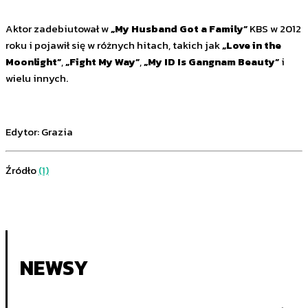
Aktor zadebiutował w
„My Husband Got a Family”
KBS w 2012
roku i pojawił się w różnych hitach, takich jak
„Love in the
Moonlight”
,
„Fight My Way”
,
„My ID Is Gangnam Beauty”
i
wielu innych.
Edytor: Grazia
Źródło
(1)
NEWSY