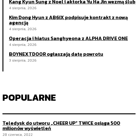
Kang Kyun Sung z Noel i aktorka Yu Ha Jin wezmą ślub
4 sierpnia, 2026
Kim Dong Hyun z AB6IX podpisuje kontrakt z nową
agencją
4 sierpnia, 2026
Operacja i hiatus Sanghyeona z ALPHA DRIVE ONE
4 sierpnia, 2026
BOYNEXTDOOR ogłaszają datę powrotu
3 sierpnia, 2026
POPULARNE
Teledysk do utworu „CHEER UP” TWICE osiąga 500
milionów wyświetleń
28 czerwca, 2022