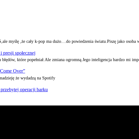
e myślę ,że cały k-pop ma dużo....do powiedzenia światu.Piszę jako osoba 
presji społecznej
h błędów, które popełniał.Ale zmiana ogromną.Jego inteligencja bardzo mi i
„Come Over”
adzieję że wydadzą na Spotify
zebytej operacji barku
mi ze świata koreańskiej muzyki oraz dram. Na naszej stronie z