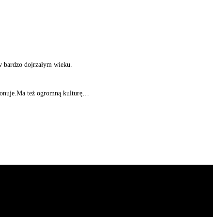
w bardzo dojrzałym wieku.
mponuje.Ma też ogromną kulturę…
najdziecie również wywiady z artystami z całej Azji.