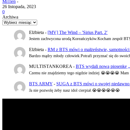
MiTien
-
26 listopada, 2023
0
Archiwa
Elżbieta
-
[MV] The Wind – 'Sirius Part. 2′
Jestem zachwycona urodą Koreańczyków.Kocham zespół BTS,al
Elżbieta
-
RM z BTS mówi o małżeństwie, samotności i 
Bardzo mądry młody człowiek.Potrafi przyznać się do swoic
MULTISTANKOREA
-
BTS wydali nową piosenkę 
Czemu nie znajdziemy tego nigdzie indziej 😭😭😭😭 Mam n
BTS ARMY
-
SUGA z BTS mówi o swojej niedawno pr
Ja nie pozwolę żeby nasz idol cierpiał.😭😭😭😭😭😭
K-POP LIVE POLSKA
to największa Polska strona z wiadomościa