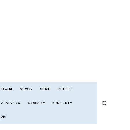
GŁÓWNA
NEWSY
SERIE
PROFILE
AZJATYCKA
WYWIADY
KONCERTY
ĄŻKI