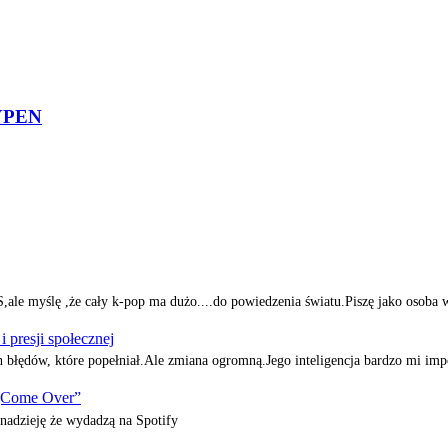
HYPEN
e myślę ,że cały k-pop ma dużo....do powiedzenia światu.Piszę jako osoba 
presji społecznej
h błędów, które popełniał.Ale zmiana ogromną.Jego inteligencja bardzo mi i
„Come Over”
adzieję że wydadzą na Spotify