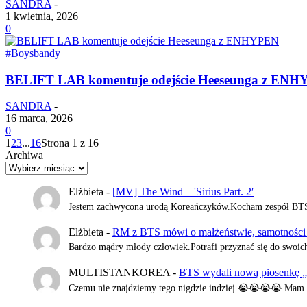
SANDRA
-
1 kwietnia, 2026
0
#Boysbandy
BELIFT LAB komentuje odejście Heeseunga z EN
SANDRA
-
16 marca, 2026
0
1
2
3
...
16
Strona 1 z 16
Archiwa
Elżbieta
-
[MV] The Wind – 'Sirius Part. 2′
Jestem zachwycona urodą Koreańczyków.Kocham zespół BTS,al
Elżbieta
-
RM z BTS mówi o małżeństwie, samotności i 
Bardzo mądry młody człowiek.Potrafi przyznać się do swoic
MULTISTANKOREA
-
BTS wydali nową piosenkę 
Czemu nie znajdziemy tego nigdzie indziej 😭😭😭😭 Mam n