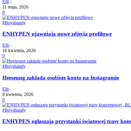
Elli
-
11 maja, 2026
0
#Boysbandy
ENHYPEN ujawniają nowe zdjęcia profilowe
Elli
-
16 kwietnia, 2026
0
#Boysbandy
Heeseung zakłada osobiste konto na Instagramie
Elli
-
8 kwietnia, 2026
0
#Boysbandy
ENHYPEN ogłaszają przystanki światowej trasy k