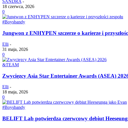
SANDRA
-
18 czerwca, 2026
0
#Boysbandy
Jungwon z ENHYPEN szczerze o karierze i przyszłośc
Elli
-
31 maja, 2026
0
&TEAM
Zwycięzcy Asia Star Entertainer Awards (ASEA) 202
Elli
-
18 maja, 2026
0
#Boysbandy
BELIFT Lab potwierdza czerwcowy debiut Heeseung