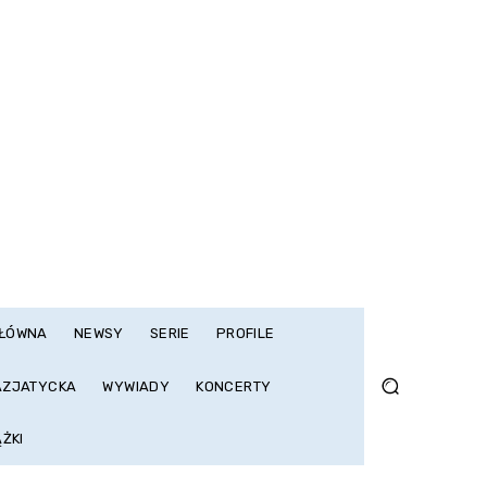
GŁÓWNA
NEWSY
SERIE
PROFILE
AZJATYCKA
WYWIADY
KONCERTY
ĄŻKI