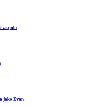
i zespołu
6
a jako Evan