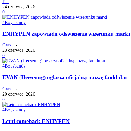
Elli
-
24 czerwca, 2026
0
#Boysbandy
ENHYPEN zapowiada odświeżenie wizerunku marki
Grazia
-
23 czerwca, 2026
0
#Boysbandy
EVAN (Heeseung) ogłasza oficjalną nazwę fanklubu
Grazia
-
20 czerwca, 2026
0
#Boysbandy
Letni comeback ENHYPEN