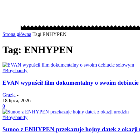
Strona główna
Tagi
ENHYPEN
Tag: ENHYPEN
#Boysbandy
EVAN wypuścił film dokumentalny o swoim debiucie
Grazia
-
18 lipca, 2026
0
#Boysbandy
Sunoo z ENHYPEN przekazuje hojny datek z okazji 