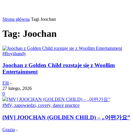
Strona główna
Tagi
Joochan
Tag: Joochan
#Boysbandy
Joochan z Golden Child rozstaje się z Woollim
Entertainment
Elli
-
27 lutego, 2026
0
#MV, zapowiedzi, covery, dance practice
[MV] JOOCHAN (GOLDEN CHILD) – „어떤가요”
Grazia
-