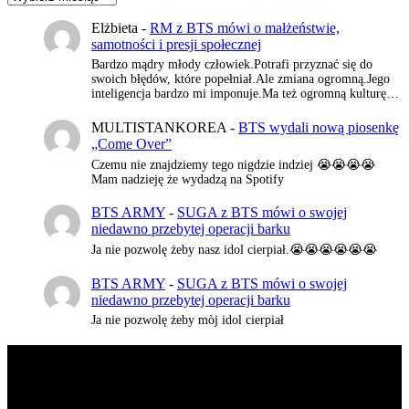
Elżbieta
-
RM z BTS mówi o małżeństwie,
samotności i presji społecznej
Bardzo mądry młody człowiek.Potrafi przyznać się do
swoich błędów, które popełniał.Ale zmiana ogromną.Jego
inteligencja bardzo mi imponuje.Ma też ogromną kulturę…
MULTISTANKOREA
-
BTS wydali nową piosenkę
„Come Over”
Czemu nie znajdziemy tego nigdzie indziej 😭😭😭😭
Mam nadzieję że wydadzą na Spotify
BTS ARMY
-
SUGA z BTS mówi o swojej
niedawno przebytej operacji barku
Ja nie pozwolę żeby nasz idol cierpiał.😭😭😭😭😭😭
BTS ARMY
-
SUGA z BTS mówi o swojej
niedawno przebytej operacji barku
Ja nie pozwolę żeby mòj idol cierpiał