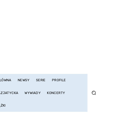
GŁÓWNA
NEWSY
SERIE
PROFILE
AZJATYCKA
WYWIADY
KONCERTY
ĄŻKI