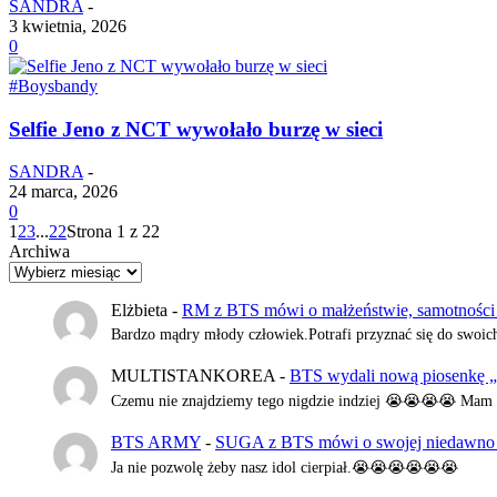
SANDRA
-
3 kwietnia, 2026
0
#Boysbandy
Selfie Jeno z NCT wywołało burzę w sieci
SANDRA
-
24 marca, 2026
0
1
2
3
...
22
Strona 1 z 22
Archiwa
Elżbieta
-
RM z BTS mówi o małżeństwie, samotności i 
Bardzo mądry młody człowiek.Potrafi przyznać się do swoic
MULTISTANKOREA
-
BTS wydali nową piosenkę 
Czemu nie znajdziemy tego nigdzie indziej 😭😭😭😭 Mam n
BTS ARMY
-
SUGA z BTS mówi o swojej niedawno pr
Ja nie pozwolę żeby nasz idol cierpiał.😭😭😭😭😭😭