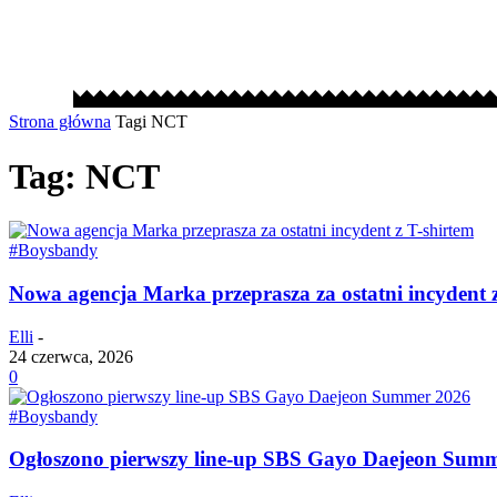
Strona główna
Tagi
NCT
Tag: NCT
#Boysbandy
Nowa agencja Marka przeprasza za ostatni incydent z
Elli
-
24 czerwca, 2026
0
#Boysbandy
Ogłoszono pierwszy line-up SBS Gayo Daejeon Sum