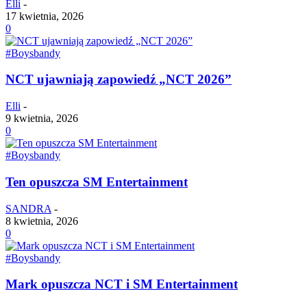
Elli
-
17 kwietnia, 2026
0
#Boysbandy
NCT ujawniają zapowiedź „NCT 2026”
Elli
-
9 kwietnia, 2026
0
#Boysbandy
Ten opuszcza SM Entertainment
SANDRA
-
8 kwietnia, 2026
0
#Boysbandy
Mark opuszcza NCT i SM Entertainment