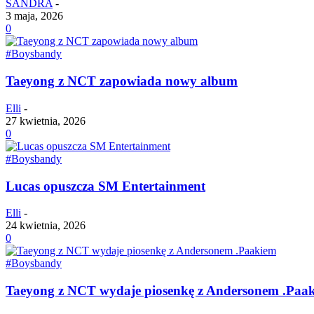
SANDRA
-
3 maja, 2026
0
#Boysbandy
Taeyong z NCT zapowiada nowy album
Elli
-
27 kwietnia, 2026
0
#Boysbandy
Lucas opuszcza SM Entertainment
Elli
-
24 kwietnia, 2026
0
#Boysbandy
Taeyong z NCT wydaje piosenkę z Andersonem .Paa