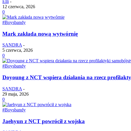
Elli
-
12 czerwca, 2026
0
#Boysbandy
Mark zakłada nową wytwórnię
SANDRA
-
5 czerwca, 2026
0
#Boysbandy
Doyoung z NCT wspiera działania na rzecz profilakt
SANDRA
-
29 maja, 2026
0
#Boysbandy
Jaehyun z NCT powrócił z wojska