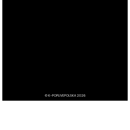
POPULARNE KATEGORIE
#Newsy
13187
#Profile
4045
#Boysbandy
3748
#Girlsbandy
2878
#MV, zapowiedzi, covery, dance practice
1734
#dramy, filmy, aktorzy
1211
BTS
1103
#Aktorzy
1063
© K-POPLIVEPOLSKA 2026