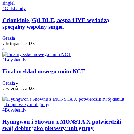
#Girlsbandy
Członkinie (G)I-DLE, aespa i IVE wydadzą
specjalny wspólny singiel
Grazia
-
7 listopada, 2023
4
#Boysbandy
Finalny skład nowego unitu NCT
Grazia
-
7 września, 2023
3
#Boysbandy
Hyungwon i Shownu z MONSTA X potwierdzili
swój debiut jako pierwszy unit grupy