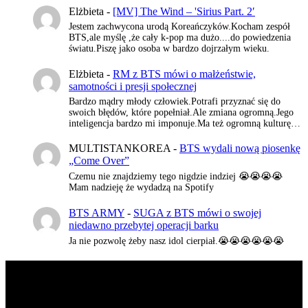
Elżbieta
-
[MV] The Wind – 'Sirius Part. 2′
Jestem zachwycona urodą Koreańczyków.Kocham zespół
BTS,ale myślę ,że cały k-pop ma dużo....do powiedzenia
światu.Piszę jako osoba w bardzo dojrzałym wieku.
Elżbieta
-
RM z BTS mówi o małżeństwie,
samotności i presji społecznej
Bardzo mądry młody człowiek.Potrafi przyznać się do
swoich błędów, które popełniał.Ale zmiana ogromną.Jego
inteligencja bardzo mi imponuje.Ma też ogromną kulturę…
MULTISTANKOREA
-
BTS wydali nową piosenkę
„Come Over”
Czemu nie znajdziemy tego nigdzie indziej 😭😭😭😭
Mam nadzieję że wydadzą na Spotify
BTS ARMY
-
SUGA z BTS mówi o swojej
niedawno przebytej operacji barku
Ja nie pozwolę żeby nasz idol cierpiał.😭😭😭😭😭😭