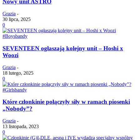
Nowy unit ASTRO
Grazia
-
30 lipca, 2025
0
#Boysbandy
SEVENTEEN ogłaszają kolejny unit – Hoshi x
Woozi
Grazia
-
18 lutego, 2025
0
#Girlsbandy
Które członkinie połączyły siły w ramach piosenki
„Nobody”?
Grazia
-
13 listopada, 2023
0