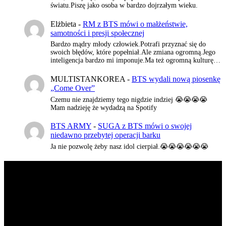
światu.Piszę jako osoba w bardzo dojrzałym wieku.
Elżbieta
-
RM z BTS mówi o małżeństwie,
samotności i presji społecznej
Bardzo mądry młody człowiek.Potrafi przyznać się do
swoich błędów, które popełniał.Ale zmiana ogromną.Jego
inteligencja bardzo mi imponuje.Ma też ogromną kulturę…
MULTISTANKOREA
-
BTS wydali nową piosenkę
„Come Over”
Czemu nie znajdziemy tego nigdzie indziej 😭😭😭😭
Mam nadzieję że wydadzą na Spotify
BTS ARMY
-
SUGA z BTS mówi o swojej
niedawno przebytej operacji barku
Ja nie pozwolę żeby nasz idol cierpiał.😭😭😭😭😭😭
K-POP LIVE POLSKA
to największa Polska strona z
wiadomościami ze świata koreańskiej muzyki oraz dram. Na
naszej stronie znajdziecie również wywiady z artystami z