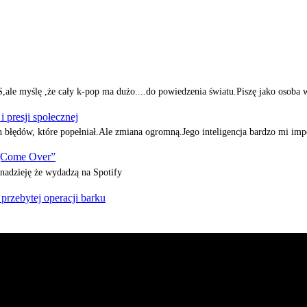
e myślę ,że cały k-pop ma dużo....do powiedzenia światu.Piszę jako osoba 
presji społecznej
h błędów, które popełniał.Ale zmiana ogromną.Jego inteligencja bardzo mi i
„Come Over”
adzieję że wydadzą na Spotify
zebytej operacji barku
mi ze świata koreańskiej muzyki oraz dram. Na naszej stronie z