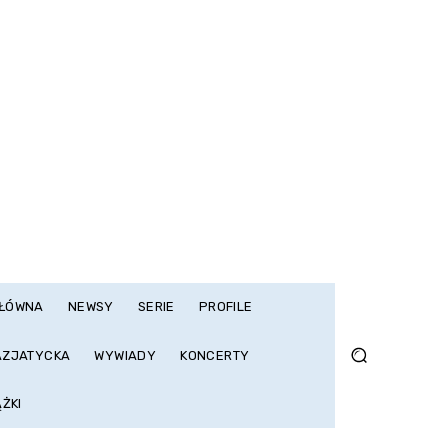
GŁÓWNA
NEWSY
SERIE
PROFILE
AZJATYCKA
WYWIADY
KONCERTY
ĄŻKI