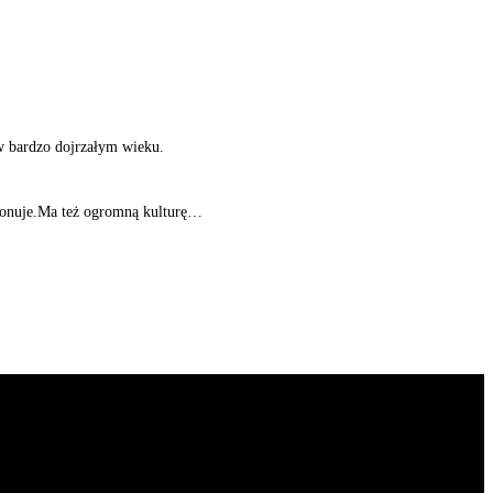
w bardzo dojrzałym wieku.
mponuje.Ma też ogromną kulturę…
najdziecie również wywiady z artystami z całej Azji.