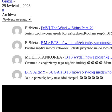
Grazia
-
29 kwietnia, 2023
0
Archiwa
Elżbieta
-
[MV] The Wind – 'Sirius Part. 2′
Jestem zachwycona urodą Koreańczyków.Kocham zespół BTS,al
Elżbieta
-
RM z BTS mówi o małżeństwie, samotności i 
Bardzo mądry młody człowiek.Potrafi przyznać się do swoic
MULTISTANKOREA
-
BTS wydali nową piosenkę 
Czemu nie znajdziemy tego nigdzie indziej 😭😭😭😭 Mam n
BTS ARMY
-
SUGA z BTS mówi o swojej niedawno pr
Ja nie pozwolę żeby nasz idol cierpiał.😭😭😭😭😭😭
K-POP LIVE POLSKA
to największa Polska strona z wiadomościa