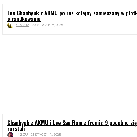
Lee Chanhyuk z AKMU po raz kolejny zamieszany w plotk
o randkowaniu
GRAZIA
-
23 STYCZNIA, 2025
Chanhyuk z AKMU i Lee Sae Rom z fromis_9 podobno się
rozstali
MIZZU
-
21 STYCZNIA, 2025