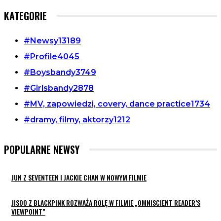
KATEGORIE
#Newsy
13189
#Profile
4045
#Boysbandy
3749
#Girlsbandy
2878
#MV, zapowiedzi, covery, dance practice
1734
#dramy, filmy, aktorzy
1212
POPULARNE NEWSY
JUN Z SEVENTEEN I JACKIE CHAN W NOWYM FILMIE
JISOO Z BLACKPINK ROZWAŻA ROLĘ W FILMIE „OMNISCIENT READER’S
VIEWPOINT”