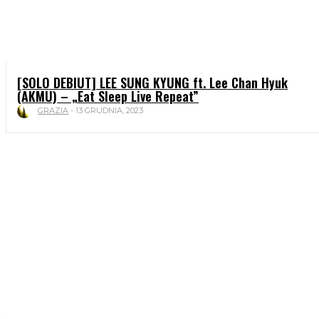
[SOLO DEBIUT] LEE SUNG KYUNG ft. Lee Chan Hyuk
(AKMU) – „Eat Sleep Live Repeat”
GRAZIA
-
13 GRUDNIA, 2023