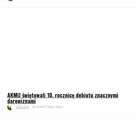
AKMU świętowali 10. rocznicę debiutu znacznymi
darowiznami
GRAZIA
-
25 KWIETNIA, 2024