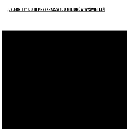
,,CELEBRITY” OD IU PRZEKRACZA 100 MILIONÓW WYŚWIETLEŃ
K-POP LIVE POLSKA
to największa Polska strona z
wiadomościami ze świata koreańskiej muzyki oraz dram. Na
naszej stronie znajdziecie również wywiady z artystami z
całej Azji. Prowadzimy profile zespołów, ich członków,
solistów i aktorów. Strona jest prowadzona przez fanów dla
fanów.
POPULARNE NEWSY
Netflix rzekomo rezygnuje z anglojęzycznego
spin-offu „Squid Game”