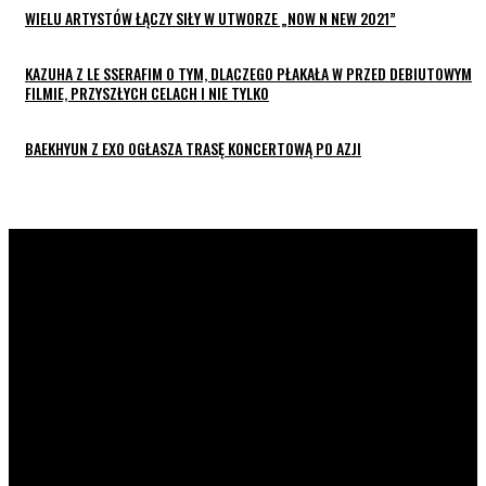
WIELU ARTYSTÓW ŁĄCZY SIŁY W UTWORZE „NOW N NEW 2021”
KAZUHA Z LE SSERAFIM O TYM, DLACZEGO PŁAKAŁA W PRZED DEBIUTOWYM
FILMIE, PRZYSZŁYCH CELACH I NIE TYLKO
BAEKHYUN Z EXO OGŁASZA TRASĘ KONCERTOWĄ PO AZJI
K-POP LIVE POLSKA
to największa Polska strona z
wiadomościami ze świata koreańskiej muzyki oraz dram. Na
naszej stronie znajdziecie również wywiady z artystami z
całej Azji. Prowadzimy profile zespołów, ich członków,
solistów i aktorów. Strona jest prowadzona przez fanów dla
fanów.