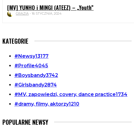
[MV] YUNHO i MINGI (ATEEZ) – „Youth”
GRAZIA
-
16 STYCZNIA, 2024
KATEGORIE
#Newsy
13177
#Profile
4045
#Boysbandy
3742
#Girlsbandy
2874
#MV, zapowiedzi, covery, dance practice
1734
#dramy, filmy, aktorzy
1210
POPULARNE NEWSY