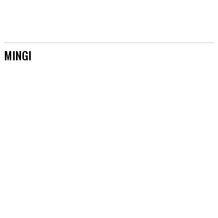
MINGI
HONGJOONG
JONGHO
SAN
SEONGHWA