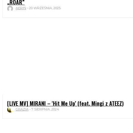
„ROAR”
AERIN
-
20 WRZEŚNIA, 2025
[LIVE MV] MIRANI – 'Hit Me Up’ (feat. Mingi z ATEEZ)
GRAZIA
-
7 SIERPNIA, 2024