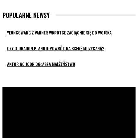
POPULARNE NEWSY
YEONGGWANG Z VANNER WKRÓTCE ZACIĄGNIE SIĘ DO WOJSKA
CZY G-DRAGON PLANUJE POWRÓT NA SCENĘ MUZYCZNĄ?
AKTOR GO JOON OGŁASZA MAŁŻEŃSTWO
K-POP LIVE POLSKA
to największa Polska strona z
wiadomościami ze świata koreańskiej muzyki oraz dram. Na
naszej stronie znajdziecie również wywiady z artystami z
całej Azji. Prowadzimy profile zespołów, ich członków,