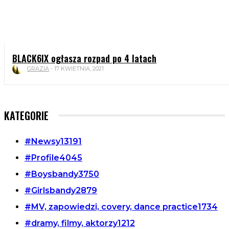
BLACK6IX ogłasza rozpad po 4 latach
GRAZIA
-
17 KWIETNIA, 2021
KATEGORIE
#Newsy
13191
#Profile
4045
#Boysbandy
3750
#Girlsbandy
2879
#MV, zapowiedzi, covery, dance practice
1734
#dramy, filmy, aktorzy
1212