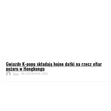
Gwiazdy K-popu składają hojne datki na rzecz ofiar
pożaru w Hongkongu
ELLI
-
28 LISTOPADA, 2025