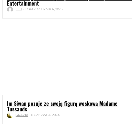
Entertainment
ELLI
-
13 PAŹDZIERNIKA, 2025
Im Siwan pozuje ze swoją figurą woskową Madame
Tussauds
GRAZIA
-
6 CZERWCA, 2024