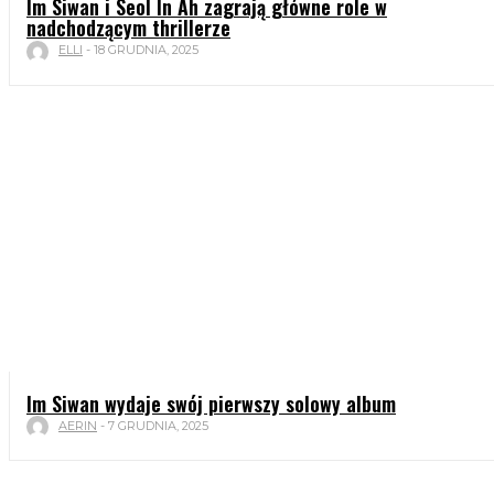
Im Siwan i Seol In Ah zagrają główne role w
nadchodzącym thrillerze
ELLI
-
18 GRUDNIA, 2025
Im Siwan wydaje swój pierwszy solowy album
AERIN
-
7 GRUDNIA, 2025