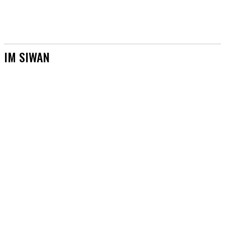
IM SIWAN
[AKTUALIZACJE]
&TEAM
#AKTORZY
#AZJA BEZ TAJEMNIC
#BOYSBANDY