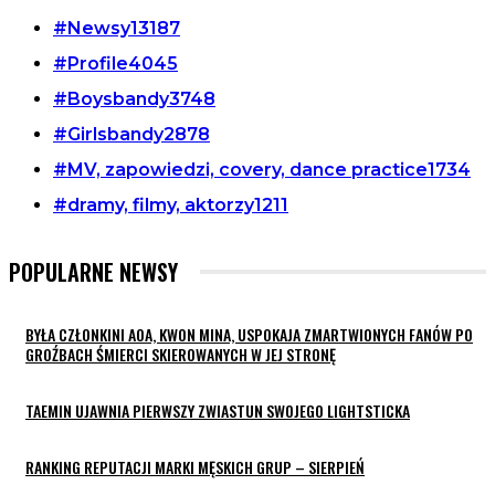
#Newsy
13187
#Profile
4045
#Boysbandy
3748
#Girlsbandy
2878
#MV, zapowiedzi, covery, dance practice
1734
#dramy, filmy, aktorzy
1211
POPULARNE NEWSY
BYŁA CZŁONKINI AOA, KWON MINA, USPOKAJA ZMARTWIONYCH FANÓW PO
GROŹBACH ŚMIERCI SKIEROWANYCH W JEJ STRONĘ
TAEMIN UJAWNIA PIERWSZY ZWIASTUN SWOJEGO LIGHTSTICKA
RANKING REPUTACJI MARKI MĘSKICH GRUP – SIERPIEŃ