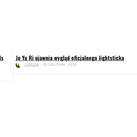
ds
Jo Yu Ri ujawnia wygląd oficjalnego lightsticka
GRAZIA
-
25 GRUDNIA, 2023