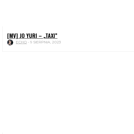
[MV] JO YURI – „TAXI”
ECHO
-
9 SIERPNIA, 2023