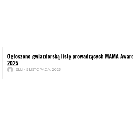
Ogłoszono gwiazdorską listę prowadzących MAMA Awar
2025
ELLI
-
5 LISTOPADA, 2025