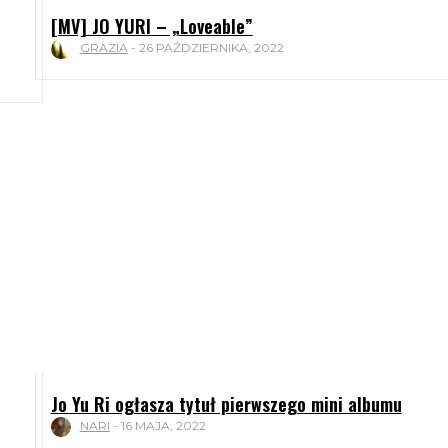
[MV] JO YURI – „Loveable”
GRAZIA
-
26 PAŹDZIERNIKA, 2022
Jo Yu Ri ogłasza tytuł pierwszego mini albumu
NARI
-
16 MAJA, 2022