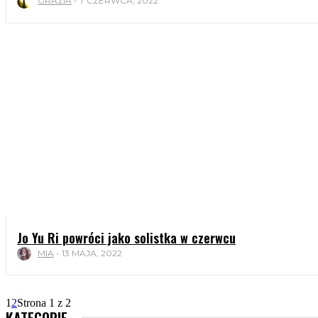
GRAZIA
-
7 CZERWCA, 2022
Jo Yu Ri powróci jako solistka w czerwcu
MIA
-
13 MAJA, 2022
1
2
Strona 1 z 2