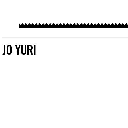
JO YURI
HITOMI
KIM CHAE WON
KWON EUN BI
LEE CHAEYEON