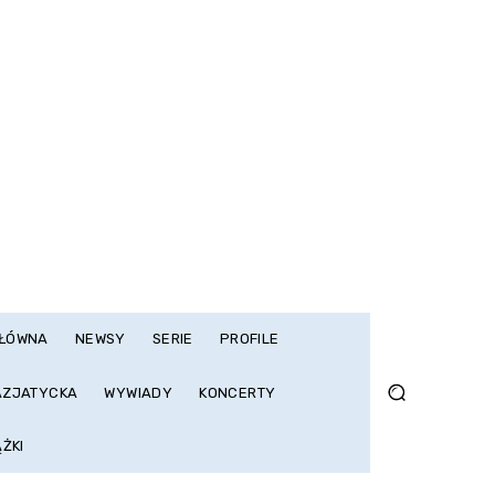
GŁÓWNA
NEWSY
SERIE
PROFILE
AZJATYCKA
WYWIADY
KONCERTY
ĄŻKI