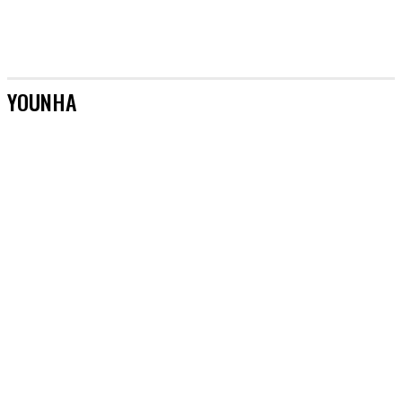
YOUNHA
[AKTUALIZACJE]
&TEAM
#AKTORZY
#AZJA BEZ TAJEMNIC
#BOYSBANDY