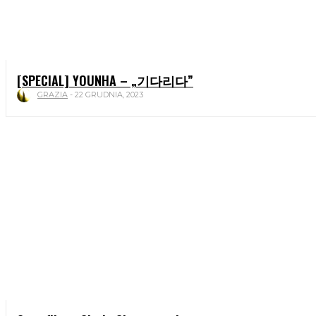
[SPECIAL] YOUNHA – „기다리다”
GRAZIA
-
22 GRUDNIA, 2023