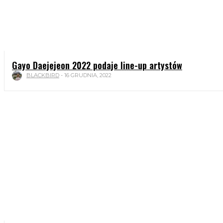
Gayo Daejejeon 2022 podaje line-up artystów
BLACKBIRD
-
16 GRUDNIA, 2022