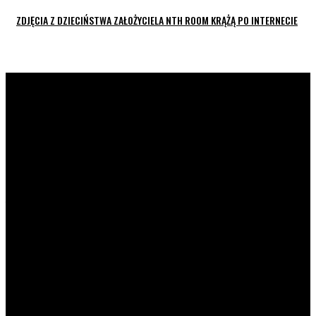
ZDJĘCIA Z DZIECIŃSTWA ZAŁOŻYCIELA NTH ROOM KRĄŻĄ PO INTERNECIE
K-POP LIVE POLSKA
to największa Polska strona z
wiadomościami ze świata koreańskiej muzyki oraz dram. Na
naszej stronie znajdziecie również wywiady z artystami z
całej Azji. Prowadzimy profile zespołów, ich członków,
solistów i aktorów. Strona jest prowadzona przez fanów dla
fanów.
POPULARNE NEWSY
Netflix rzekomo rezygnuje z anglojęzycznego
spin-offu „Squid Game”