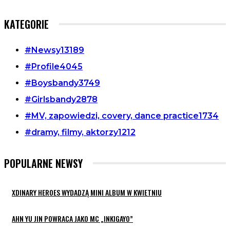
KATEGORIE
#Newsy
13189
#Profile
4045
#Boysbandy
3749
#Girlsbandy
2878
#MV, zapowiedzi, covery, dance practice
1734
#dramy, filmy, aktorzy
1212
POPULARNE NEWSY
XDINARY HEROES WYDADZĄ MINI ALBUM W KWIETNIU
AHN YU JIN POWRACA JAKO MC „INKIGAYO”