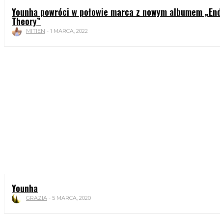
Younha powróci w połowie marca z nowym albumem „En
Theory”
MITIEN
-
1 MARCA, 2022
Younha
GRAZIA
-
5 MARCA, 2020