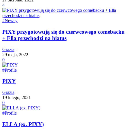
4
#Newsy
PIXY przygotowują się do czerwcowego comebacku
+ Ella przechodzi na hiatus
Grazia
-
29 maja, 2022
0
#Profile
PIXY
Grazia
-
19 lutego, 2021
0
#Profile
ELLA (ex. PIXY)