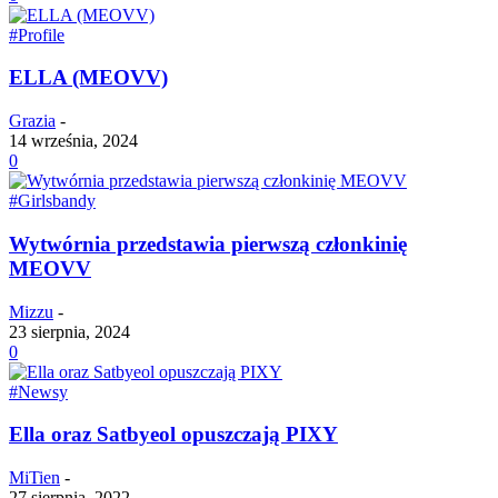
#Profile
ELLA (MEOVV)
Grazia
-
14 września, 2024
0
#Girlsbandy
Wytwórnia przedstawia pierwszą członkinię
MEOVV
Mizzu
-
23 sierpnia, 2024
0
#Newsy
Ella oraz Satbyeol opuszczają PIXY
MiTien
-
27 sierpnia, 2022