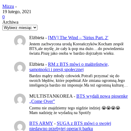
Mizzu
-
19 lutego, 2021
0
Archiwa
Elżbieta
-
[MV] The Wind – 'Sirius Part. 2′
Jestem zachwycona urodą Koreańczyków.Kocham zespół
BTS,ale myślę ,że cały k-pop ma dużo....do powiedzenia
światu.Piszę jako osoba w bardzo dojrzałym wieku.
Elżbieta
-
RM z BTS mówi o małżeństwie,
samotności i presji społecznej
Bardzo mądry młody człowiek.Potrafi przyznać się do
swoich błędów, które popełniał.Ale zmiana ogromną.Jego
inteligencja bardzo mi imponuje.Ma też ogromną kulturę…
MULTISTANKOREA
-
BTS wydali nową piosenkę
„Come Over”
Czemu nie znajdziemy tego nigdzie indziej 😭😭😭😭
Mam nadzieję że wydadzą na Spotify
BTS ARMY
-
SUGA z BTS mówi o swojej
niedawno przebytej operacji barku