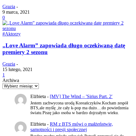
Grazia
-
9 marca, 2021
0
#Aktorzy
„Love Alarm” zapowiada długo oczekiwaną datę
premiery 2 sezonu
Grazia
-
15 lutego, 2021
1
Archiwa
Elżbieta
-
[MV] The Wind – 'Sirius Part. 2′
Jestem zachwycona urodą Koreańczyków.Kocham zespół
BTS,ale myślę ,że cały k-pop ma dużo....do powiedzenia
światu.Piszę jako osoba w bardzo dojrzałym wieku.
Elżbieta
-
RM z BTS mówi o małżeństwie,
samotności i presji społecznej