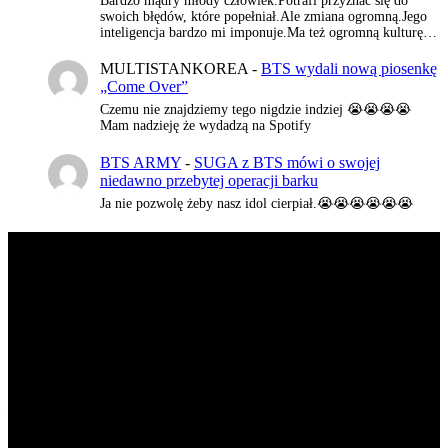
Bardzo mądry młody człowiek.Potrafi przyznać się do
swoich błędów, które popełniał.Ale zmiana ogromną.Jego
inteligencja bardzo mi imponuje.Ma też ogromną kulturę…
MULTISTANKOREA
-
BTS wydali nową piosenkę
„Come Over”
Czemu nie znajdziemy tego nigdzie indziej 😭😭😭😭
Mam nadzieję że wydadzą na Spotify
BTS ARMY
-
SUGA z BTS mówi o swojej
niedawno przebytej operacji barku
Ja nie pozwolę żeby nasz idol cierpiał.😭😭😭😭😭😭
K-POP LIVE POLSKA
to największa Polska strona z
wiadomościami ze świata koreańskiej muzyki oraz dram. Na
naszej stronie znajdziecie również wywiady z artystami z
całej Azji. Prowadzimy profile zespołów, ich członków,
solistów i aktorów. Strona jest prowadzona przez fanów dla
fanów.