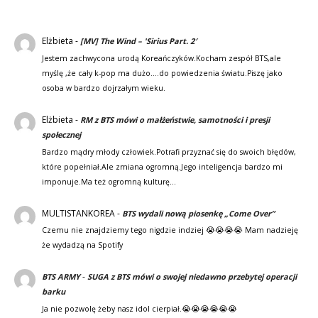
Elżbieta
-
[MV] The Wind – 'Sirius Part. 2′
Jestem zachwycona urodą Koreańczyków.Kocham zespół BTS,ale
myślę ,że cały k-pop ma dużo....do powiedzenia światu.Piszę jako
osoba w bardzo dojrzałym wieku.
Elżbieta
-
RM z BTS mówi o małżeństwie, samotności i presji
społecznej
Bardzo mądry młody człowiek.Potrafi przyznać się do swoich błędów,
które popełniał.Ale zmiana ogromną.Jego inteligencja bardzo mi
imponuje.Ma też ogromną kulturę…
MULTISTANKOREA
-
BTS wydali nową piosenkę „Come Over”
Czemu nie znajdziemy tego nigdzie indziej 😭😭😭😭 Mam nadzieję
że wydadzą na Spotify
-
BTS ARMY
SUGA z BTS mówi o swojej niedawno przebytej operacji
barku
Ja nie pozwolę żeby nasz idol cierpiał.😭😭😭😭😭😭