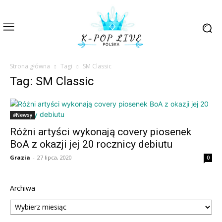
Strona główna
Tagi
SM Classic
Tag: SM Classic
#Newsy
Różni artyści wykonają covery piosenek
BoA z okazji jej 20 rocznicy debiutu
Grazia
-
27 lipca, 2020
0
Archiwa