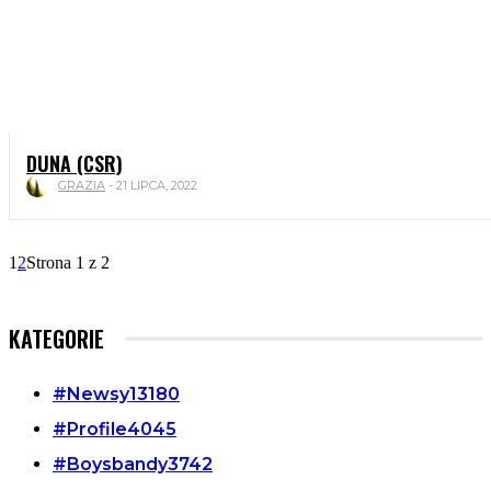
DUNA (CSR)
GRAZIA
-
21 LIPCA, 2022
1
2
Strona 1 z 2
KATEGORIE
#Newsy
13180
#Profile
4045
#Boysbandy
3742