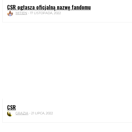
CSR ogłasza oficjalną nazwę fandomu
MITIEN
-
17 LISTOPADA, 2022
CSR
GRAZIA
-
21 LIPCA, 2022