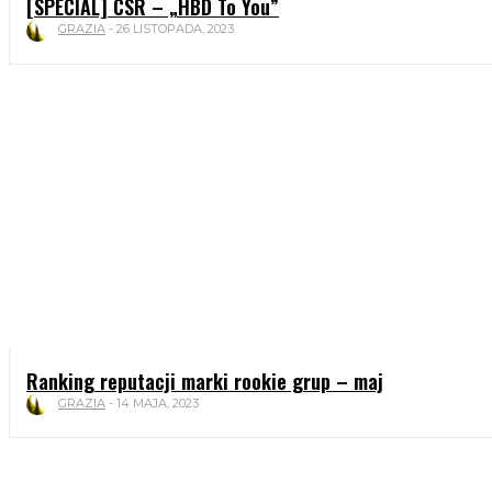
[SPECIAL] CSR – „HBD To You”
GRAZIA
-
26 LISTOPADA, 2023
Ranking reputacji marki rookie grup – maj
GRAZIA
-
14 MAJA, 2023