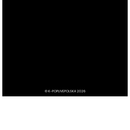
#Newsy
13180
#Profile
4045
#Boysbandy
3742
#Girlsbandy
2876
#MV, zapowiedzi, covery, dance practice
1734
#dramy, filmy, aktorzy
1211
BTS
1103
#Aktorzy
1063
© K-POPLIVEPOLSKA 2026