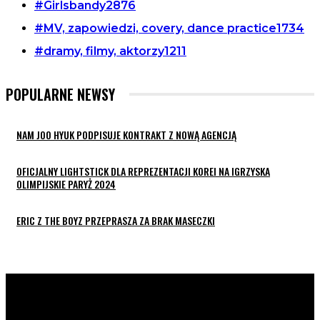
#Girlsbandy
2876
#MV, zapowiedzi, covery, dance practice
1734
#dramy, filmy, aktorzy
1211
POPULARNE NEWSY
NAM JOO HYUK PODPISUJE KONTRAKT Z NOWĄ AGENCJĄ
OFICJALNY LIGHTSTICK DLA REPREZENTACJI KOREI NA IGRZYSKA
OLIMPIJSKIE PARYŻ 2024
ERIC Z THE BOYZ PRZEPRASZA ZA BRAK MASECZKI